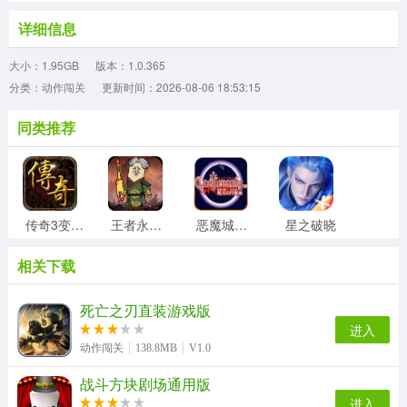
详细信息
大小：1.95GB
版本：1.0.365
分类：动作闯关
更新时间：2026-08-06 18:53:15
同类推荐
传奇3变态版
王者永恒游戏完整版
恶魔城晓月圆舞曲
星之破晓
相关下载
遇见你的猫（TapTap测试版
哆啦A梦快跑大冒险官方正版
未来之翼英雄来袭安卓免费版
摩托狂飙游戏官方版
死亡之刃直装游戏版
进入
动作闯关
138.8MB
V1.0
战斗方块剧场通用版
坤坤突围无广告版
变形金刚地球之战原版
代号JUMP安卓直装版
万国争霸至尊版
进入