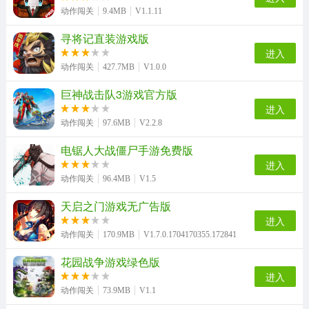
动作闯关
9.4MB
V1.1.11
寻将记直装游戏版
圣诞泡泡龙安卓直装版
办公室逃亡生存20秒最新版
战双帕弥什手机免费版
九黎免费版
进入
动作闯关
427.7MB
V1.0.0
巨神战击队3游戏官方版
进入
迷你dayz2（MiniDayZ2）官方正版
城市机械战警安卓官方版
动作闯关
97.6MB
V2.2.8
电锯人大战僵尸手游免费版
进入
动作闯关
96.4MB
V1.5
天启之门游戏无广告版
进入
动作闯关
170.9MB
V1.7.0.1704170355.172841
花园战争游戏绿色版
进入
动作闯关
73.9MB
V1.1