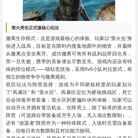
萤火突击正式服核心玩法
撤离生存模式：这是游戏最核心的体验。玩家以“萤火虫”身
份进入战局，目标是在限时内搜集地图中的物资，并最终
从撤离点安全离开。成功撤离可将所有战利品带回仓库，
而一旦失败，携带的装备便会尽数丢失。游戏内还设有特
殊的排位模式——镭钻竞技场，采用5v5小队对抗形式，有
独立的物资争夺与撤离规则。
双区玩法与阵营选择：游戏为不同硬核程度的玩家划分
了“风暴区” 和 “萤火区”。风暴区定位为硬核挑战区，死亡
后会掉落所有装备；萤火区则更偏向休闲体验，玩家可以
自动开火并拥有复活机会。在阵营上，除了标准的萤火虫
阵营（可选择自带装备或空手入场，无入场次数限制），
还有 “游荡者”阵营作为一种特殊模式，入场时无需自备装
备，但每日有次数限制且对抗能力较弱。