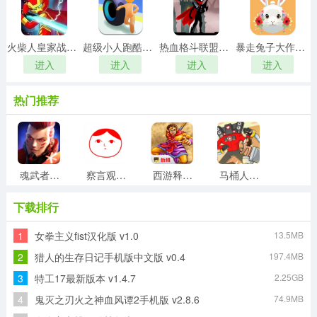
火柴人皇家战争手机最新版
超级小人跑酷无广告版
热血格斗联盟游戏正版
暴走兔子大作战安卓版
进入
进入
进入
进入
热门推荐
魂武者安卓官方版
察言观色模拟器手机正版
西游释厄传群魔乱舞通用版
马桶人生存大师免费原版
下载排行
1
女拳主义fist汉化版 v1.0
13.5MB
游民星空无广告版
异界修真直装版
帝国与文明游戏最新版
英雄之剑手游免费版
2
猎人的生存日记手机版中文版 v0.4
197.4MB
3
特工17最新版本 v1.4.7
2.25GB
4
鬼灭之刃火之神血风谭2手机版 v2.8.6
74.9MB
影子战士最新免费版
全民突击直装游戏版