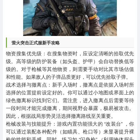
萤火突击正式服新手攻略
物资搜集优先级：在搜集物资时，应设定清晰的拾取优先
级。高等级的防护装备（如头盔、护甲）会自动替换低等
级的。对于枪械等其他物资，则需要手动对比其市场估值
和性能。如果敌人的子弹品质更好，可以优先拾取子弹。
战术选择与撤离点：新手入场时，撤离点是依据入场时所
选择的位置提前设定好的。你可以通过小地图或界面上的
绿色撤离标识找到它们。需注意，进入撤离点后需要等待
一段时间才能完成撤离，期间视野会暴露，极易被攻击。
因此，根据战局形势灵活选择撤离路线至关重要。
枪械改装与技能提升：游戏内置功能强大的 “改装台” ，你
可以通过装配各种配件（如瞄具、枪口等）来显著提升裸
枪的性能和手感。同时，练习如 “闪身枪” （利用掩体探头