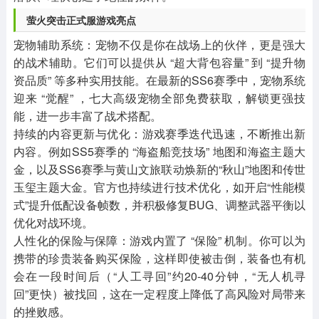
萤火突击正式服游戏亮点
宠物辅助系统：宠物不仅是你在战场上的伙伴，更是强大
的战术辅助。它们可以提供从 “超大背包容量” 到 “提升物
资品质” 等多种实用技能。在最新的SS6赛季中，宠物系统
迎来 “觉醒” ，七大高级宠物全部免费获取，解锁更强技
能，进一步丰富了战术搭配。
持续的内容更新与优化：游戏赛季迭代迅速，不断推出新
内容。例如SS5赛季的 “海盗船竞技场” 地图和海盗主题大
金，以及SS6赛季与黄山文旅联动焕新的“秋山”地图和传世
玉玺主题大金。官方也持续进行技术优化，如开启“性能模
式”提升低配设备帧数，并积极修复BUG、调整武器平衡以
优化对战环境。
人性化的保险与保障：游戏内置了 “保险” 机制。你可以为
携带的珍贵装备购买保险，这样即使被击倒，装备也有机
会在一段时间后（“人工寻回”约20-40分钟，“无人机寻
回”更快）被找回，这在一定程度上降低了高风险对局带来
的挫败感。