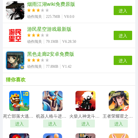
烟雨江湖wiki免费原版
进入
动作闯关
225.7MB
V8.0.0
游民星空游戏最新版
进入
动作闯关
79.1MB
V6.28.50
黑色走廊2安卓免费版
进入
动作闯关
77.8MB
V1.42
猜你喜欢
死亡部落大逃杀游戏正版
机器人格斗进化手游免费版
火柴人神龙斗士游戏官方最新版
王者荣耀星之破晓游戏纯净版
进入
进入
进入
进入