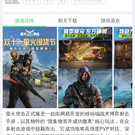
标签
萤火突击
生存
射击
萤火突击游戏合集
二次元
模拟经营
传奇手游
587款应用
10773款应用
947款应用
现代未来战争射击游戏集锦
游戏详情
相关下载
猜你喜欢
仙侠手游
手赚网赚
绝地求生
485款应用
446款应用
34款应用
三国游戏
我的世界
像素游戏
3934款应用
69款应用
701款应用
其他
末日游戏
pc游戏
983款应用
1408款应用
3450款应用
游戏攻略
软件教程
热点新闻
63款应用
8款应用
8款应用
萤火突击正式服是一款由网易开发的移动端战术博弈射击
手游，以其独特的 “搜集物资并成功撤离” 核心玩法，在众
多射击游戏中脱颖而出。它成功地将高强度PVP对抗、深