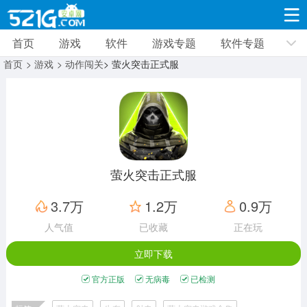
首页
游戏
软件
游戏专题
软件专题
游戏
软件
游戏专题
软件专题
新闻资讯
首页
> 游戏
> 动作闯关
> 萤火突击正式服
角色扮演
射击枪战
策略塔防
19338款应用
8694款应用
10015款应用
休闲益智
动作闯关
冒险解谜
39352款应用
12971款应用
9189款应用
萤火突击正式服
赛车竞速
卡牌对战
体育运动
3.7万
1.2万
0.9万
3633款应用
2053款应用
1280款应用
人气值
已收藏
正在玩
立即下载
音乐舞蹈
手游辅助
mod游戏
515款应用
1959款应用
351款应用
官方正版
无病毒
已检测