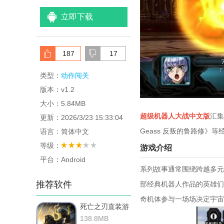
立即下载
187
17
类型：
动作闯关
版本：v1.2
大小：5.84MB
超级机器人大战中文版
汇集
更新：2026/3/23 15:33:04
Geass 反叛的鲁路修
语言：简体中文
等级：
游戏介绍
平台：Android
系列故事通常围绕跨越多元
推荐软件
部经典机器人作品的英雄们
奇机体参与一场场决定宇宙
死亡之刃直装游
戏版
138.8MB