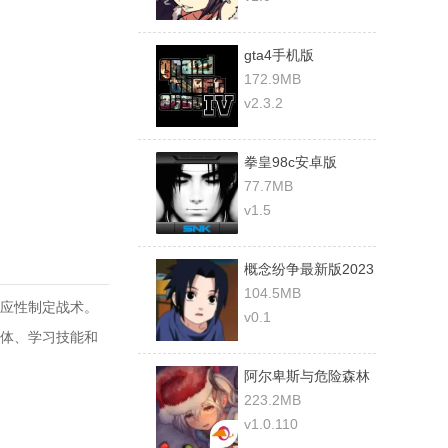
gta4手机版
172.9MB
v2.3.2
拳皇98c安卓版
77.7MB
v1.5
概念纷争最新版2023
104.5MB
应性制定战术。
v0.1
体、学习技能和
阿尔卑斯与危险森林
汉化版
223.2MB
v1.0.110