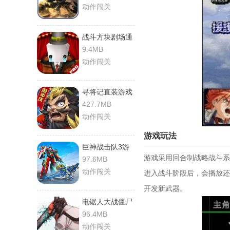
动作闯关
战斗方块剧场通
用版
9.4MB
动作闯关
寻将记直装游戏
版
427.7MB
动作闯关
游戏玩法
巨神战击队3游
游戏采用回合制战略战斗系
戏官方版
97.6MB
动作闯关
进入战斗阶段后，会播放还
开发新武器。
电锯人大战僵尸
手游免费版
96.4MB
动作闯关