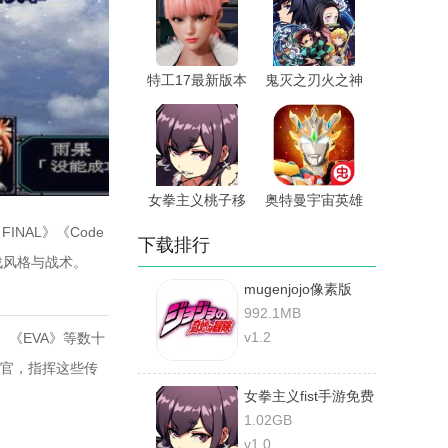
特工17最新版本
鬼灭之刃火之神
血风谭2手机版
女拳主义桃子移
奥特曼宇宙英雄
植版本
黑侠mod菜单
NAL》《Code
下载排行
战风格与战术。
mugenjojo像素版
992.1MB
v1.2
《EVA》等数十
官，指挥这些传
女拳主义fist手游免费
1.02GB
v1.0