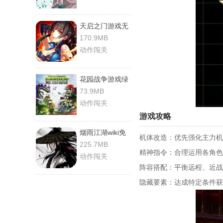
天启之门游戏无
广告版
170.9MB
动作闯关
花园战争游戏绿
色版
73.9MB
动作闯关
游戏攻略
烟雨江湖wiki免
机体改造：优先强化主力机
费原版
225.7MB
精神指令：合理运用各角色
动作闯关
阵容搭配：平衡远程、近战
隐藏要素：达成特定条件获