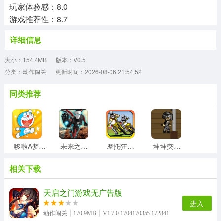
玩家体验感：8.0
游戏推荐性：8.7
详细信息
大小：154.4MB
版本：V0.5
分类：动作闯关
更新时间：2026-08-06 21:54:52
同类推荐
哆啦A梦快跑大冒险官方正版
未来之翼英雄来袭安卓免费版
摩托狂飙游戏官方版
坤坤突围无广告版
相关下载
变形金刚地球之战原版
代号JUMP安卓直装版
万国争霸至尊版
圣诞泡泡龙安卓直装版
天启之门游戏无广告版
进入
动作闯关
170.9MB
V1.7.0.1704170355.172841