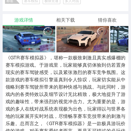
标签
赛车模拟
极限竞速
多人对战
二次元
模拟经营
传奇手游
587款应用
10773款应用
943款应用
GT赛车竞速模拟游戏版本大全
游戏详情
相关下载
猜你喜欢
仙侠手游
手赚网赚
绝地求生
485款应用
446款应用
34款应用
三国游戏
我的世界
像素游戏
3934款应用
69款应用
700款应用
《GTR赛车模拟器》，堪称一款极致刺激且真实感爆棚的
赛车模拟游戏。于游戏里，玩家能够真切体验到仿若置身
现实的赛车驾驶感受，以及紧张激烈的赛车竞争氛围。这
其他
末日游戏
pc游戏
款游戏的赛车模拟引擎逼真到令人惊叹，玩家切实能从中
982款应用
1407款应用
3450款应用
领略到赛车驾驶所带来的那种快感与挑战。与此同时，游
戏内的各类特效以及细节设计无比精致，极大地提升了游
游戏攻略
软件教程
热点新闻
戏的趣味性，带来强烈的视觉冲击力。尤为重要的是，游
63款应用
8款应用
8款应用
戏的多人在线对战系统表现极为出色，玩家得以与世界各
地的玩家展开实时对战，尽情畅享赛车竞技带来的刺激与
乐趣。总而言之，《GTR赛车模拟器》是一款极具游玩价
值的游戏，对于赛车爱好者而言，更是不可错过的必玩佳