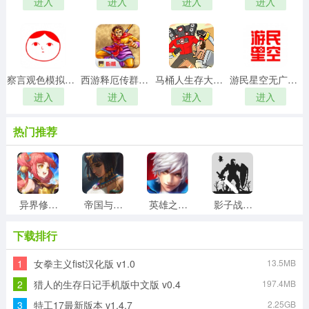
进入
进入
进入
进入
察言观色模拟器手机正版
西游释厄传群魔乱舞通用版
马桶人生存大师免费原版
游民星空无广告版
进入
进入
进入
进入
热门推荐
异界修真直装版
帝国与文明游戏最新版
英雄之剑手游免费版
影子战士最新免费版
下载排行
1
女拳主义fist汉化版 v1.0
13.5MB
全民突击直装游戏版
兽人战争通用版
噩梦来袭直装版
葫芦小金刚手机版
2
猎人的生存日记手机版中文版 v0.4
197.4MB
3
特工17最新版本 v1.4.7
2.25GB