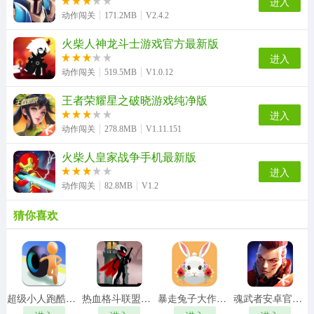
进入
动作闯关
171.2MB
V2.4.2
火柴人神龙斗士游戏官方最新版
进入
动作闯关
519.5MB
V1.0.12
王者荣耀星之破晓游戏纯净版
进入
动作闯关
278.8MB
V1.11.151
火柴人皇家战争手机最新版
进入
动作闯关
82.8MB
V1.2
猜你喜欢
超级小人跑酷无广告版
热血格斗联盟游戏正版
暴走兔子大作战安卓版
魂武者安卓官方版