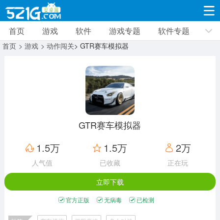
首页
游戏
软件
游戏专题
软件专题
游戏
软件
游戏专题
软件专题
新闻资讯
首页
> 游戏
> 动作闯关
> GTR赛车模拟器
角色扮演
射击枪战
策略塔防
19332款应用
8693款应用
10013款应用
休闲益智
动作闯关
冒险解谜
39348款应用
12966款应用
9188款应用
GTR赛车模拟器
赛车竞速
卡牌对战
体育运动
1.5万
1.5万
2万
3632款应用
2052款应用
1280款应用
人气值
已收藏
正在玩
立即下载
音乐舞蹈
手游辅助
mod游戏
515款应用
1959款应用
351款应用
官方正版
无病毒
已检测