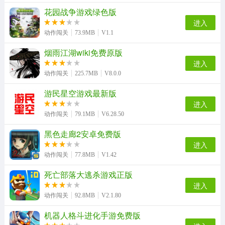
花园战争游戏绿色版
战双帕弥什手机免费版
办公室逃亡生存20秒最新版
九黎免费版
迷你dayz2（MiniDayZ2）官方正版
进入
动作闯关
73.9MB
V1.1
死亡之刃直装游戏版
烟雨江湖wiki免费原版
城市机械战警安卓官方版
战斗方块剧场通用版
寻将记直装游戏版
进入
动作闯关
225.7MB
V8.0.0
游民星空游戏最新版
进入
巨神战击队3游戏官方版
电锯人大战僵尸手游免费版
动作闯关
79.1MB
V6.28.50
黑色走廊2安卓免费版
进入
动作闯关
77.8MB
V1.42
死亡部落大逃杀游戏正版
进入
动作闯关
92.8MB
V2.1.80
机器人格斗进化手游免费版