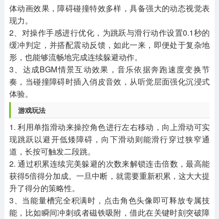
体动画效果，障碍碰撞特效多样，具备强大的动态视觉表
现力。
2、对操作手感进行优化，为跳跃与滑行动作设置0.1秒的
缓冲判定，并搭配震动反馈，如此一来，即便处于复杂地
形，也能够流畅地完成连续躲避动作。
3、达成BGM情景互动效果，音乐依据奔跑速度变换节
奏，当碰撞障碍时插入俏皮音效，从听觉层面强化沉浸式
体验。
游戏玩法
1. 利用单指滑动来操控角色进行左右移动，向上滑动可实
现跳跃以避开低矮障碍，向下滑动则能滑行穿过狭窄通
道，长按可触发二段跳。
2. 通过积累连续完美躲避的次数来解锁连击倍数，最高能
获得5倍得分加成。一旦中断，就需要重新积累，这大大提
升了得分的策略性。
3、当能量槽完全积满时，点击角色头像即可释放专属技
能，比如瞬间冲刺或者磁铁吸附，借此在关键时刻突破障