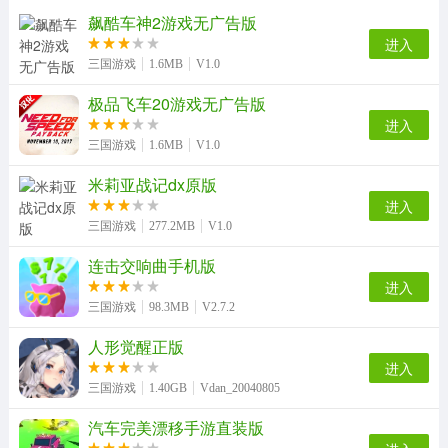
创世战车游戏纯净最新版
放逐之地冒险手游无广告版
时空猎人3游戏无广告版
速度与激情8最新版
飙酷车神2游戏无广告版
进入
三国游戏
1.6MB
V1.0
极品飞车20游戏无广告版
冰火人冒险闯关无广告版
超级猫里奥手机免费版
跑酷小王子安卓免费版
疯狂特技飞车游戏官方版
进入
三国游戏
1.6MB
V1.0
双人赛车3d安卓版
米莉亚战记dx原版
僵尸越野旅行（ZombieSafari）直装版
疯狂的篮球原版
一骑当千OL加速版
进入
三国游戏
277.2MB
V1.0
连击交响曲手机版
进入
乐高漫威超级英雄手机免费版
剑之荣耀游戏完整版
三国游戏
98.3MB
V2.7.2
人形觉醒正版
进入
三国游戏
1.40GB
Vdan_20040805
汽车完美漂移手游直装版