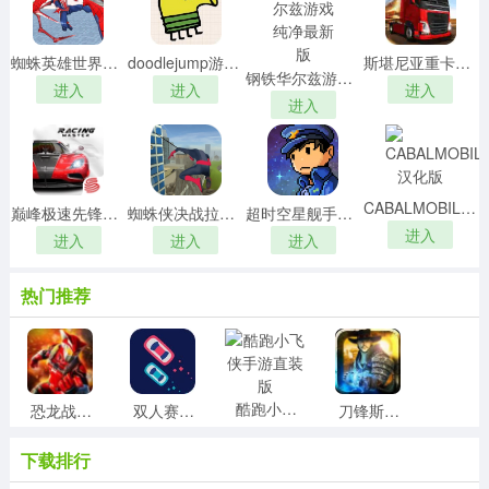
蜘蛛英雄世界游戏安装包
doodlejump游戏正版
斯堪尼亚重卡驾驶模拟直装版
钢铁华尔兹游戏纯净最新版
进入
进入
进入
进入
CABALMOBILE汉化版
巅峰极速先锋服最新版
蜘蛛侠决战拉斯维加斯最新免费版
超时空星舰手机正版
进入
进入
进入
进入
热门推荐
酷跑小飞侠手游直装版
恐龙战队传奇战役最新免费版
双人赛车3d手游免费版
刀锋斯林格原版
下载排行