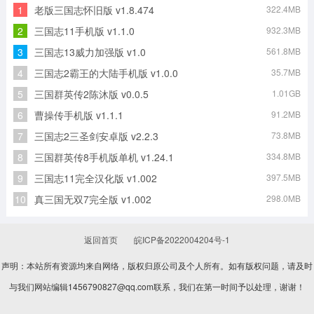
1
老版三国志怀旧版 v1.8.474
322.4MB
合金猎手（僵尸防线）正版
暴力街区2游戏绿色版
极品飞车ol游戏官方版
末刀游戏安装包
2
三国志11手机版 v1.1.0
932.3MB
3
三国志13威力加强版 v1.0
561.8MB
4
三国志2霸王的大陆手机版 v1.0.0
35.7MB
遇见你的猫安卓免费版
黑暗之潮契约免费原版
5
三国群英传2陈沐版 v0.0.5
1.01GB
6
曹操传手机版 v1.1.1
91.2MB
7
三国志2三圣剑安卓版 v2.2.3
73.8MB
8
三国群英传8手机版单机 v1.24.1
334.8MB
9
三国志11完全汉化版 v1.002
397.5MB
10
真三国无双7完全版 v1.002
298.0MB
返回首页
皖ICP备2022004204号-1
声明：本站所有资源均来自网络，版权归原公司及个人所有。如有版权问题，请及时
与我们网站编辑1456790827@qq.com联系，我们在第一时间予以处理，谢谢！