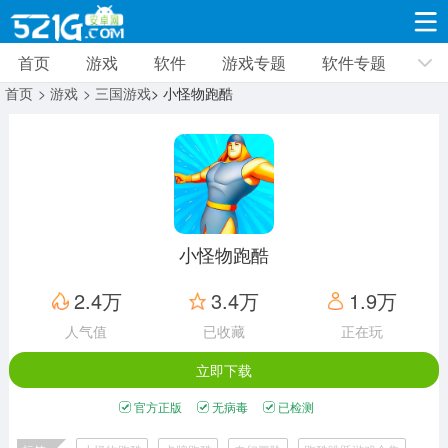
首页
游戏
软件
游戏专题
软件专题
游戏
软件
游戏专题
软件专题
新闻资讯
首页
> 游戏
> 三国游戏
> 小怪物跑酷
角色扮演
射击枪战
策略塔防
19310款应用
8691款应用
10005款应用
休闲益智
动作闯关
冒险解谜
39322款应用
12960款应用
9183款应用
小怪物跑酷
赛车竞速
卡牌对战
体育运动
2.4万
3.4万
1.9万
3628款应用
2051款应用
1278款应用
人气值
已收藏
正在玩
立即下载
音乐舞蹈
手游辅助
mod游戏
515款应用
1958款应用
351款应用
官方正版
无病毒
已检测