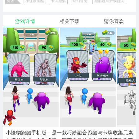
标签
小怪物跑酷
卡牌跑酷
奇幻冒险
跑酷跳跃游戏合集
二次元
模拟经营
传奇手游
586款应用
10766款应用
940款应用
竞速驾驶游戏大全
游戏详情
相关下载
猜你喜欢
仙侠手游
手赚网赚
绝地求生
485款应用
446款应用
34款应用
三国游戏
我的世界
像素游戏
3931款应用
69款应用
700款应用
其他
末日游戏
pc游戏
981款应用
1405款应用
3443款应用
游戏攻略
软件教程
热点新闻
63款应用
8款应用
8款应用
小怪物跑酷手机版，是一款巧妙融合跑酷与卡牌收集元素