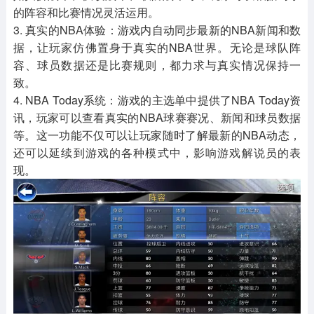
的阵容和比赛情况灵活运用。
3. 真实的NBA体验：游戏内自动同步最新的NBA新闻和数
据，让玩家仿佛置身于真实的NBA世界。无论是球队阵
容、球员数据还是比赛规则，都力求与真实情况保持一
致。
4. NBA Today系统：游戏的主选单中提供了NBA Today资
讯，玩家可以查看真实的NBA球赛赛况、新闻和球员数据
等。这一功能不仅可以让玩家随时了解最新的NBA动态，
还可以延续到游戏的各种模式中，影响游戏解说员的表
现。