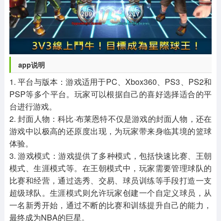
app说明
1. 平台与版本：游戏适用于PC、Xbox360、PS3、PS2和
PSP等多个平台。玩家可以根据自己的喜好选择适合的平
台进行游戏。
2. 封面人物：科比·布莱恩特不仅是游戏的封面人物，还在
游戏中以极高的还原度出现，为玩家带来身临其境的篮球
体验。
3. 游戏模式：游戏提供了多种模式，包括快速比赛、王朝
模式、生涯模式等。在王朝模式中，玩家需要管理球队的
比赛和经营，通过选秀、交易、球员训练等手段打造一支
超级球队。生涯模式则允许玩家创建一个自定义球员，从
一名新秀开始，通过不断的比赛和训练提升自己的能力，
最终成为NBA的巨星。