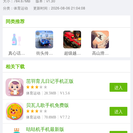
大小：784.67MB
版本：v1.30
分类：体育运动
更新时间：2026-08-06 21:04:08
同类推荐
真心话大冒险大全游戏官方版
街头传奇菜单版
超级越野车手机免费版
高山滑雪模拟器游戏安装包
相关下载
超级实况内测版
投篮高手游戏正版
女子网球联盟手游直装版
球王之路最新免费版
茁羽育儿日记手机正版
进入
体育运动
28.5MB
V1.5.6
贝瓦儿歌手机免费版
全明星街球派对游戏正版
范特西足球经理2游戏官方版
国际斯诺克2026游戏最新版
涡轮联盟游戏官方版
进入
体育运动
70.8MB
V7.7.2
咕咕机手机最新版
火柴人足球比赛手机版
真实台球3D安卓官方版
极限越野2免费版
冠军足球经理游戏纯净最新版