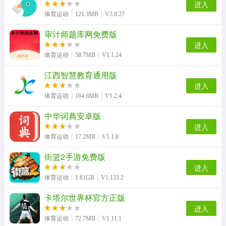
进入
体育运动
121.3MB
V3.8.27
审计师题库网免费版
进入
中国护士网原版
优学派家长管理软件官方最新版
体育运动
58.7MB
V1.1.24
江西智慧教育通用版
进入
体育运动
164.6MB
V1.2.4
中华词典安卓版
进入
体育运动
17.2MB
V1.1.8
街篮2手游免费版
进入
体育运动
1.81GB
V1.133.2
卡塔尔世界杯官方正版
进入
体育运动
72.7MB
V1.11.1