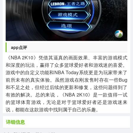
app点评
《NBA 2K10》凭借其逼真的画面效果、丰富的游戏模式
和深度的玩法，赢得了众多篮球爱好者和游戏迷的喜爱。
游戏中的自定义功能和NBA Today系统更是为玩家带来了
前所未有的真实体验。虽然游戏在刚发售时存在一些Bug
和不足之处，但经过后续的更新和修复，这些问题得到了
有效的解决。总的来说，《NBA 2K10》是一款值得一试
的篮球体育游戏，无论是对于篮球爱好者还是游戏迷来
说，都能在这款游戏中找到属于自己的乐趣。
详细信息