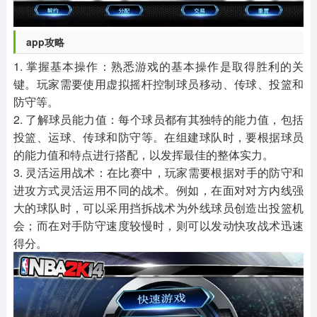
app攻略
1. 掌握基本操作：熟悉游戏的基本操作是取得胜利的关
键。玩家需要使用虚拟摇杆控制球员移动、传球、投篮和
防守等。
2. 了解球员能力值：每个球员都有其独特的能力值，包括
投篮、运球、传球和防守等。在组建球队时，要根据球员
的能力值和特点进行搭配，以发挥最佳的整体实力。
3. 灵活运用战术：在比赛中，玩家需要根据对手的防守和
进攻方式灵活运用不同的战术。例如，在面对对方内线强
大的球队时，可以采用挡拆战术为外线球员创造出投篮机
会；而在对手防守速度较慢时，则可以发动快攻战术迅速
得分。