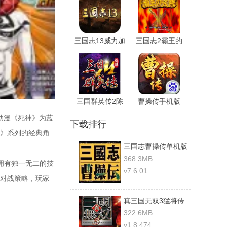
三国志13威力加
三国志2霸王的
强版
大陆手机版
三国群英传2陈
曹操传手机版
沐版
动漫《死神》为蓝
下载排行
》系列的经典角
三国志曹操传单机版
安卓
368.3MB
拥有独一无二的技
v7.6.01
对战策略，玩家
真三国无双3猛将传
322.6MB
v1.8.474