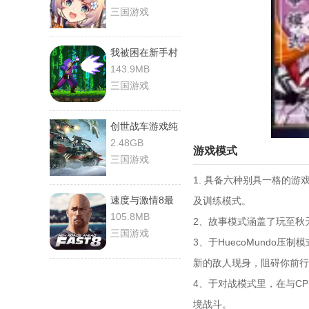
三国游戏
我被困在新手村
了游戏官方最新
143.9MB
版
三国游戏
创世战车游戏纯
净最新版
2.48GB
游戏模式
三国游戏
1. 具备六种别具一格的游
速度与激情8最
及训练模式。
新版
105.8MB
2、故事模式涵盖了玩至秋
三国游戏
3、于HuecoMundo
新的敌人现身，阻碍你前行
4、于对战模式里，在与C
境战斗。