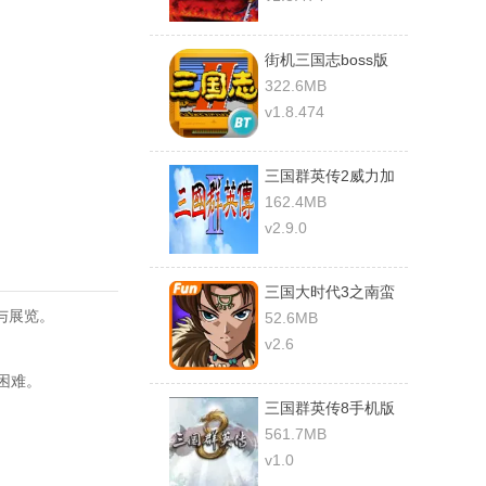
街机三国志boss版
(可选吕布夏侯惇)
322.6MB
v1.8.474
三国群英传2威力加
强版
162.4MB
v2.9.0
三国大时代3之南蛮
入侵上帝模式版
与展览。
52.6MB
v2.6
困难。
三国群英传8手机版
561.7MB
v1.0