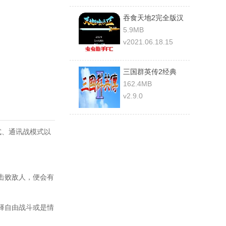
吞食天地2完全版汉
化最终版
5.9MB
v2021.06.18.15
三国群英传2经典
162.4MB
v2.9.0
模式、通讯战模式以
。
功击败敌人，便会有
择自由战斗或是情