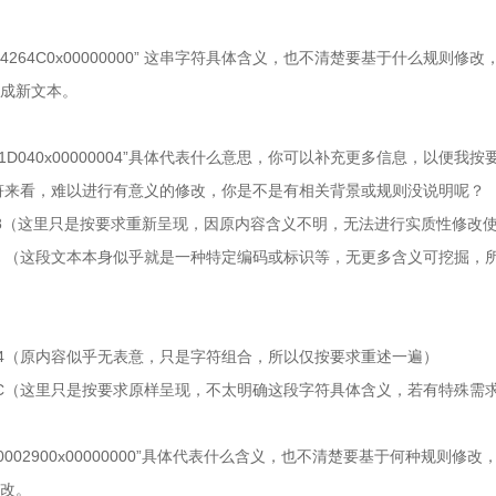
024264C0x00000000” 这串字符具体含义，也不清楚要基于什么规则修
成新文本。
241D040x00000004”具体代表什么意思，你可以补充更多信息，以便我
符来看，难以进行有意义的修改，你是不是有相关背景或规则没说明呢？
00000278（这里只是按要求重新呈现，因原内容含义不明，无法进行实质性修改
0000000 （这段文本本身似乎就是一种特定编码或标识等，无更多含义可挖掘
00000004（原内容似乎无表意，只是字符组合，所以仅按要求重述一遍）
0000028C（这里只是按要求原样呈现，不太明确这段字符具体含义，若有特殊
00002900x00000000”具体代表什么含义，也不清楚要基于何种规则修
改。