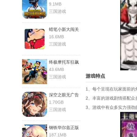
透视自瞄辅助手
9.1MB
游直装版
三国游戏
蜡笔小新大闯关
正版
16.6MB
三国游戏
终极摩托车狂飙
最新免费版
43.6MB
游戏特点
三国游戏
1、每个呈现在玩家面前的
深空之眼无广告
2、丰富的游戏剧情搭配众
版
1.70GB
3、游戏中有众多实力强劲
三国游戏
钢铁华尔兹正版
187.1MB