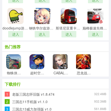
进入
进入
进入
进入
doodlejump游戏正版
钢铁华尔兹游戏纯净最新版
斯堪尼亚重卡驾驶模拟直装版
巅峰极速先锋服最新版
进入
进入
进入
进入
热门推荐
蜘蛛侠决战拉斯维加斯最新免费版
超时空星舰手机正版
CABALMOBILE汉化版
恐龙战队传奇战役最新免费版
下载排行
1
老版三国志怀旧版 v1.8.474
322.4MB
双人赛车3d手游免费版
酷跑小飞侠手游直装版
刀锋斯林格原版
暴力街区2游戏绿色版
2
三国志11手机版 v1.1.0
932.3MB
3
三国志13威力加强版 v1.0
561.8MB