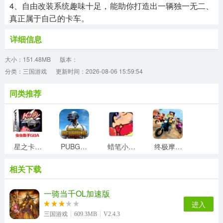
4、自由改装系统趣味十足，能助你打造出一辆独一无二、
真正属于自己的卡车。
详细信息
大小：151.48MB
版本：
分类：三国游戏
更新时间：2026-08-06 15:59:54
同类推荐
星之卡比梦之泉游戏官方最新版
PUBG地铁逃生透视自瞄辅助手游直装版
蜡笔小新大闯关正版
终极摩托车狂飙最新免费版
相关下载
深空之眼无广告版
钢铁华尔兹正版
我被困在新手村了游戏官方最新版
创世战车游戏纯净最新版
一骑当千OL加速版
进入
三国游戏
609.3MB
V2.4.3