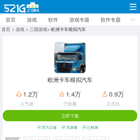
首页
游戏
软件
游戏专题
软件专题
游戏
软件
游戏专题
软件专题
新闻资讯
首页
> 游戏
> 三国游戏
> 欧洲卡车模拟汽车
角色扮演
射击枪战
策略塔防
19338款应用
8694款应用
10015款应用
休闲益智
动作闯关
冒险解谜
39352款应用
12971款应用
9189款应用
欧洲卡车模拟汽车
赛车竞速
卡牌对战
体育运动
1.2万
1.4万
0.9万
3633款应用
2053款应用
1280款应用
人气值
已收藏
正在玩
立即下载
音乐舞蹈
手游辅助
mod游戏
515款应用
1959款应用
351款应用
官方正版
无病毒
已检测