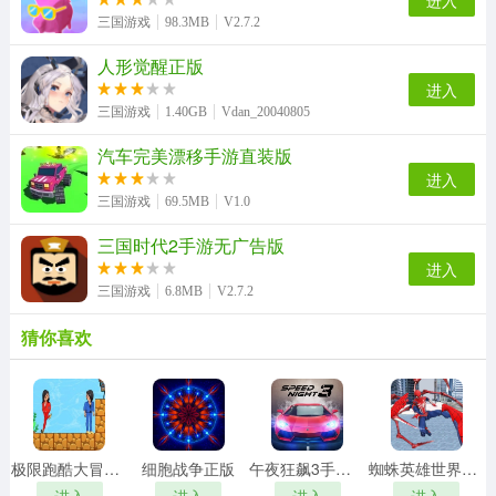
进入
三国游戏
98.3MB
V2.7.2
人形觉醒正版
进入
三国游戏
1.40GB
Vdan_20040805
汽车完美漂移手游直装版
进入
三国游戏
69.5MB
V1.0
三国时代2手游无广告版
进入
三国游戏
6.8MB
V2.7.2
猜你喜欢
极限跑酷大冒险游戏正版
细胞战争正版
午夜狂飙3手游版
蜘蛛英雄世界游戏安装包