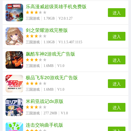
乐高漫威超级英雄手机免费版
速度与激情8最新版
放逐之地冒险手游无广告版
时空猎人3游戏无广告版
冰火人冒险闯关无广告版
进入
三国游戏
1.70GB
V2.0.1.27
剑之荣耀游戏完整版
超级猫里奥手机免费版
跑酷小王子安卓免费版
疯狂特技飞车游戏官方版
僵尸越野旅行（ZombieSafari）直装版
进入
三国游戏
1.10GB
V1.1.5.407.1115
飙酷车神2游戏无广告版
进入
双人赛车3d安卓版
疯狂的篮球原版
三国游戏
1.6MB
V1.0
极品飞车20游戏无广告版
进入
三国游戏
1.6MB
V1.0
米莉亚战记dx原版
进入
三国游戏
277.2MB
V1.0
连击交响曲手机版