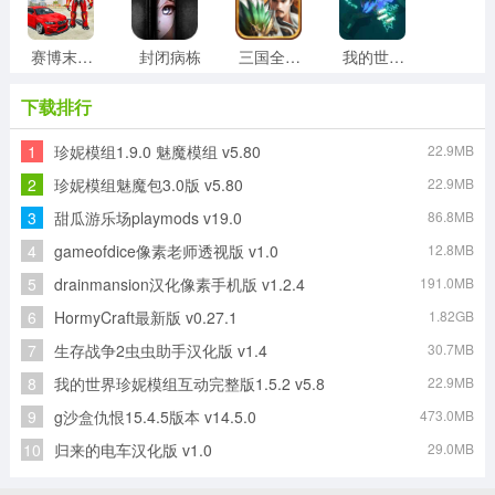
赛博末日世界
封闭病栋
三国全面战争通用版
我的世界烦人的村民免费原版
下载排行
1
珍妮模组1.9.0 魅魔模组 v5.80
22.9MB
方块世界最新版
像素怪物学院
塞尔达传说缩小帽直装版
塞尔达传说缩小帽手机版
2
珍妮模组魅魔包3.0版 v5.80
22.9MB
3
甜瓜游乐场playmods v19.0
86.8MB
4
gameofdice像素老师透视版 v1.0
12.8MB
恐龙岛手机免费版
点点猜歌官方版
5
drainmansion汉化像素手机版 v1.2.4
191.0MB
6
HormyCraft最新版 v0.27.1
1.82GB
7
生存战争2虫虫助手汉化版 v1.4
30.7MB
8
我的世界珍妮模组互动完整版1.5.2 v5.8
22.9MB
9
g沙盒仇恨15.4.5版本 v14.5.0
473.0MB
10
归来的电车汉化版 v1.0
29.0MB