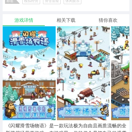
标签
模拟经营
滑雪冒险
休闲娱乐
二次元
模拟经营
传奇手游
587款应用
10773款应用
942款应用
闪耀滑雪场物语版本合集
游戏详情
相关下载
猜你喜欢
仙侠手游
手赚网赚
绝地求生
485款应用
446款应用
34款应用
三国游戏
我的世界
像素游戏
3934款应用
69款应用
700款应用
其他
末日游戏
pc游戏
981款应用
1407款应用
3449款应用
游戏攻略
软件教程
热点新闻
63款应用
8款应用
8款应用
《闪耀滑雪场物语》是一款玩法极为自由且画质流畅的全