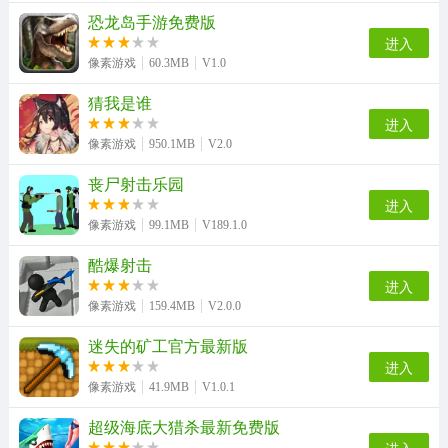
恐龙岛手游免费版
进入
像素游戏
60.3MB
V1.0
猜我是谁
进入
像素游戏
950.1MB
V2.0
丧尸射击乐园
进入
像素游戏
99.1MB
V189.1.0
酷爆射击
进入
像素游戏
159.4MB
V2.0.0
迷失的矿工官方最新版
进入
像素游戏
41.9MB
V1.0.1
超级海底大猎杀最新免费版