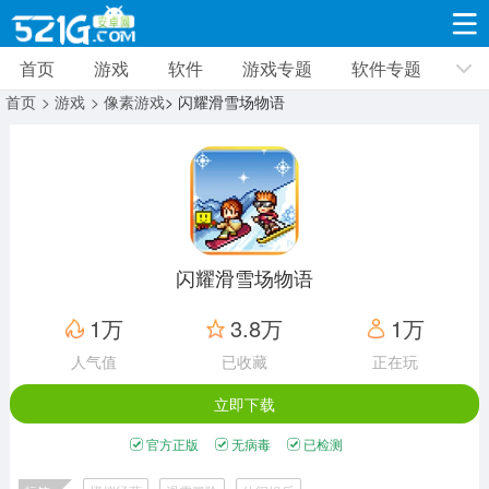
首页
游戏
软件
游戏专题
软件专题
游戏
软件
游戏专题
软件专题
新闻资讯
首页
> 游戏
> 像素游戏
> 闪耀滑雪场物语
角色扮演
射击枪战
策略塔防
19332款应用
8693款应用
10012款应用
休闲益智
动作闯关
冒险解谜
39347款应用
12966款应用
9188款应用
闪耀滑雪场物语
赛车竞速
卡牌对战
体育运动
1万
3.8万
1万
3632款应用
2052款应用
1280款应用
人气值
已收藏
正在玩
立即下载
音乐舞蹈
手游辅助
mod游戏
515款应用
1959款应用
351款应用
官方正版
无病毒
已检测