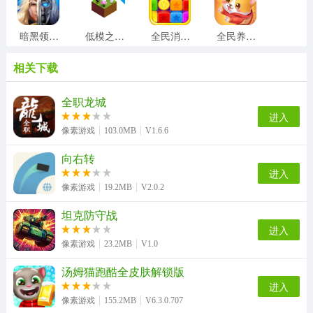
暗黑领主果盘版
低模之战2026汉化版
全民消除寻宝手机版
全民养狗狗红包版
相关下载
EVE Echoes 国际服正版
SUBWAYSURFERS免费原版
SUBWAYSURFERS直装游戏版
SUBWAYSURFERS通用版
全职龙城
进入
像素游戏
103.0MB
V1.6.6
向右转
契约勇士官方最新版
恐龙世纪极限破坏免费原版
动物连连看
枪支反击
进入
像素游戏
19.2MB
V2.0.2
坦克防守战
陆大迹神2
天游云电脑
仓鼠蛋糕工厂
出发吧冒险家
进入
像素游戏
23.2MB
V1.0
汤姆猫跑酷全皮肤解锁版
进入
像素创造新世界手机最新版
一起猜成语
像素游戏
155.2MB
V6.3.0.707