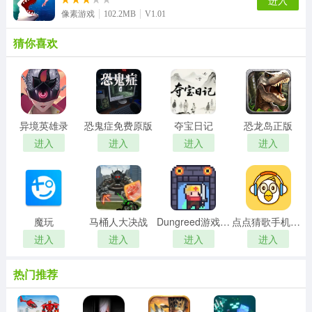
进入
像素游戏
102.2MB
V1.01
猜你喜欢
异境英雄录
恐鬼症免费原版
夺宝日记
恐龙岛正版
进入
进入
进入
进入
魔玩
马桶人大决战
Dungreed游戏纯净版
点点猜歌手机正版
进入
进入
进入
进入
热门推荐