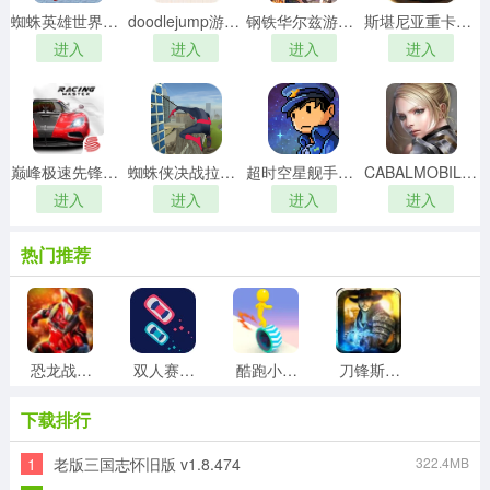
蜘蛛英雄世界游戏安装包
doodlejump游戏正版
钢铁华尔兹游戏纯净最新版
斯堪尼亚重卡驾驶模拟直装版
进入
进入
进入
进入
巅峰极速先锋服最新版
蜘蛛侠决战拉斯维加斯最新免费版
超时空星舰手机正版
CABALMOBILE汉化版
进入
进入
进入
进入
热门推荐
恐龙战队传奇战役最新免费版
双人赛车3d手游免费版
酷跑小飞侠手游直装版
刀锋斯林格原版
下载排行
1
老版三国志怀旧版 v1.8.474
322.4MB
暴力街区2游戏绿色版
极品飞车ol游戏官方版
末刀游戏安装包
合金猎手（僵尸防线）正版