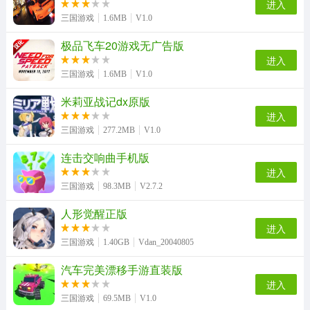
进入
三国游戏
1.6MB
V1.0
极品飞车20游戏无广告版
冰火人冒险闯关无广告版
超级猫里奥手机免费版
跑酷小王子安卓免费版
疯狂特技飞车游戏官方版
进入
三国游戏
1.6MB
V1.0
米莉亚战记dx原版
僵尸越野旅行（ZombieSafari）直装版
双人赛车3d安卓版
疯狂的篮球原版
一骑当千OL加速版
进入
三国游戏
277.2MB
V1.0
连击交响曲手机版
进入
乐高漫威超级英雄手机免费版
剑之荣耀游戏完整版
三国游戏
98.3MB
V2.7.2
人形觉醒正版
进入
三国游戏
1.40GB
Vdan_20040805
汽车完美漂移手游直装版
进入
三国游戏
69.5MB
V1.0