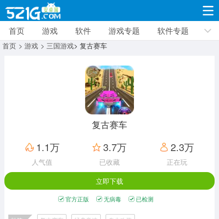
首页
游戏
软件
游戏专题
软件专题
游戏
软件
游戏专题
软件专题
新闻资讯
首页
> 游戏
> 三国游戏
> 复古赛车
角色扮演
射击枪战
策略塔防
19310款应用
8691款应用
10005款应用
休闲益智
动作闯关
冒险解谜
39322款应用
12960款应用
9183款应用
复古赛车
赛车竞速
卡牌对战
体育运动
1.1万
3.7万
2.3万
3628款应用
2051款应用
1278款应用
人气值
已收藏
正在玩
立即下载
音乐舞蹈
手游辅助
mod游戏
515款应用
1958款应用
351款应用
官方正版
无病毒
已检测