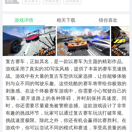
标签
复古赛车
经典竞速
自由改装
二次元
模拟经营
传奇手游
586款应用
10766款应用
940款应用
游戏详情
相关下载
猜你喜欢
仙侠手游
手赚网赚
绝地求生
485款应用
446款应用
34款应用
三国游戏
我的世界
像素游戏
3931款应用
69款应用
700款应用
复古赛车，正如其名，是一款以赛车为主题的精彩作品。
游戏采用了真实的3D写实风格，提供了丰富的赛车竞速挑
其他
末日游戏
pc游戏
战。游戏中有大量的复古车型供玩家选择，让你能够体验
981款应用
1405款应用
3443款应用
到与众不同的驾驶乐趣。这些炫酷的赛车将带给你极致的
刺激感。在这个终极赛车游戏中，你需要小心驾驶自己的
车辆，避开道路上的各种障碍，并时刻保持高速度。同
游戏攻略
软件教程
热点新闻
时，你还需要尽量避免被警察追捕。这款游戏设计了非常
63款应用
8款应用
8款应用
有趣的挑战环节，玩家可以通过复古赛车玩法打破常规、
挑战速度极限。除此之外，你还有机会赢得比赛胜利。在
游戏中，你可以尝试不同的模式和赛道，享受高质量的画