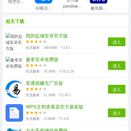
悟空分身无广告版
pandownload官方版
闪客日结直装版
极光新闻官方最新版
相关下载
Loop官方最新版
小鹅拼拼商家版
万能电视遥控器王官方版
极光新闻手机版
我的盐城安卓官方版
进入
生活服务
168.8MB
V2.6.1
趣拿安卓免费版
懒猫笔记本安卓官方版
猫语翻译器安卓直装版
亲亲日记备孕平台原版
省电节能省电宝无广告版
进入
生活服务
29.3MB
V10.12.26
溧水114最新免费版
星通易赚无广告版
肯德基宅急送手机正版
最美情侣无广告版
好的出租联盟手机最新版
进入
生活服务
12.3MB
V2.10.5
WPS文档查看器官方最新版
微差事软件无广告版
进入
MnetPlus安卓版
生活服务
15.8MB
V1.6.0
左右手师傅端免费版