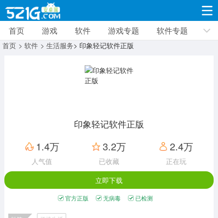
首页
游戏
软件
游戏专题
软件专题
游戏
软件
游戏专题
软件专题
新闻资讯
首页
> 软件
> 生活服务
> 印象轻记软件正版
角色扮演
射击枪战
策略塔防
19309款应用
8691款应用
10005款应用
休闲益智
动作闯关
冒险解谜
39321款应用
12960款应用
9182款应用
印象轻记软件正版
赛车竞速
卡牌对战
体育运动
1.4万
3.2万
2.4万
3628款应用
2051款应用
1277款应用
人气值
已收藏
正在玩
立即下载
音乐舞蹈
手游辅助
mod游戏
515款应用
1958款应用
351款应用
官方正版
无病毒
已检测