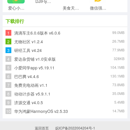
DJIFly安卓免费版
爱心小叮当直装版
美食天下免费版
微信强制撤回消息无广告版
下载排行
纳米AI手机正版
1
滴滴车主6.0.6版本 v6.0.6
99.0MB
黑龙江全省事安卓官方版
冰点运动安卓版
优e出租司机最新免费版
2
尤物社区 v1.2.4
26.7MB
3
研经工具 v4.24
77.9MB
爱屋吉屋最新免费版
4
爱达杂货铺 v1.0安卓版
328KB
万科分享家官方最新版
5
小爱同学app v5.19.11
104.1MB
6
巴巴腾 v4.4.6
130.1MB
7
免费充电动画 v1.1
73.8MB
8
动动计步器 v5.9.1.1
35.0MB
9
济源交通 v4.0.5
5.4MB
10
华为鸿蒙HarmonyOS v2.5.33
14.7MB
返回首页
皖ICP备2022004204号-1