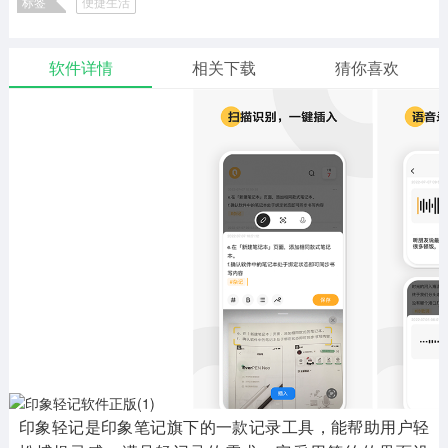
标签
便捷生活
二次元
模拟经营
传奇手游
586款应用
10765款应用
940款应用
软件详情
相关下载
猜你喜欢
仙侠手游
手赚网赚
绝地求生
485款应用
446款应用
34款应用
三国游戏
我的世界
像素游戏
3931款应用
69款应用
700款应用
其他
末日游戏
pc游戏
981款应用
1405款应用
3443款应用
游戏攻略
软件教程
热点新闻
63款应用
8款应用
8款应用
印象轻记是印象笔记旗下的一款记录工具，能帮助用户轻