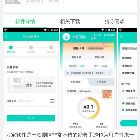
标签
家电维修
万家app
二次元
模拟经营
传奇手游
586款应用
10766款应用
940款应用
软件详情
相关下载
猜你喜欢
仙侠手游
手赚网赚
绝地求生
485款应用
446款应用
34款应用
三国游戏
我的世界
像素游戏
3931款应用
69款应用
700款应用
其他
末日游戏
pc游戏
981款应用
1405款应用
3443款应用
游戏攻略
软件教程
热点新闻
63款应用
8款应用
8款应用
万家软件是一款剧情非常不错的经典手游也为用户带来一