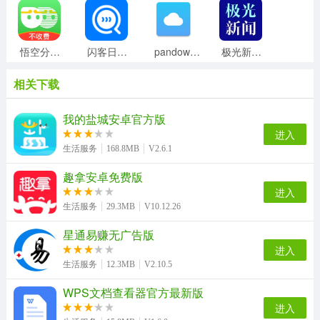
悟空分身无广告版
闪客日结直装版
pandownload官方版
极光新闻官方最新版
相关下载
万能电视遥控器王官方版
Loop官方最新版
极光新闻手机版
小鹅拼拼商家版
我的盐城安卓官方版
进入
生活服务
168.8MB
V2.6.1
趣拿安卓免费版
猫语翻译器安卓直装版
亲亲日记备孕平台原版
懒猫笔记本安卓官方版
省电节能省电宝无广告版
进入
生活服务
29.3MB
V10.12.26
星通易赚无广告版
最美情侣无广告版
溧水114最新免费版
好的出租联盟手机最新版
肯德基宅急送手机正版
进入
生活服务
12.3MB
V2.10.5
WPS文档查看器官方最新版
进入
微差事软件无广告版
MnetPlus安卓版