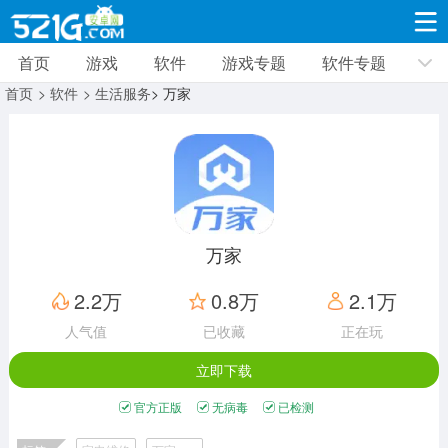
首页
游戏
软件
游戏专题
软件专题
游戏
软件
游戏专题
软件专题
新闻资讯
首页
> 软件
> 生活服务
> 万家
角色扮演
射击枪战
策略塔防
19310款应用
8691款应用
10005款应用
休闲益智
动作闯关
冒险解谜
39322款应用
12960款应用
9183款应用
万家
赛车竞速
卡牌对战
体育运动
2.2万
0.8万
2.1万
3628款应用
2051款应用
1278款应用
人气值
已收藏
正在玩
立即下载
音乐舞蹈
手游辅助
mod游戏
515款应用
1958款应用
351款应用
官方正版
无病毒
已检测