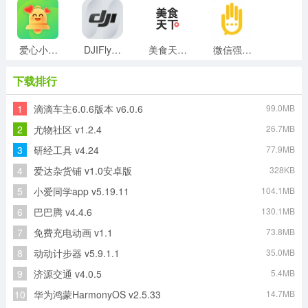
爱心小叮当直装版
DJIFly安卓免费版
美食天下免费版
微信强制撤回消息无广告版
下载排行
1
滴滴车主6.0.6版本 v6.0.6
99.0MB
纳米AI手机正版
黑龙江全省事安卓官方版
冰点运动安卓版
优e出租司机最新免费版
2
尤物社区 v1.2.4
26.7MB
3
研经工具 v4.24
77.9MB
4
爱达杂货铺 v1.0安卓版
328KB
万科分享家官方最新版
爱屋吉屋最新免费版
5
小爱同学app v5.19.11
104.1MB
6
巴巴腾 v4.4.6
130.1MB
7
免费充电动画 v1.1
73.8MB
8
动动计步器 v5.9.1.1
35.0MB
9
济源交通 v4.0.5
5.4MB
10
华为鸿蒙HarmonyOS v2.5.33
14.7MB