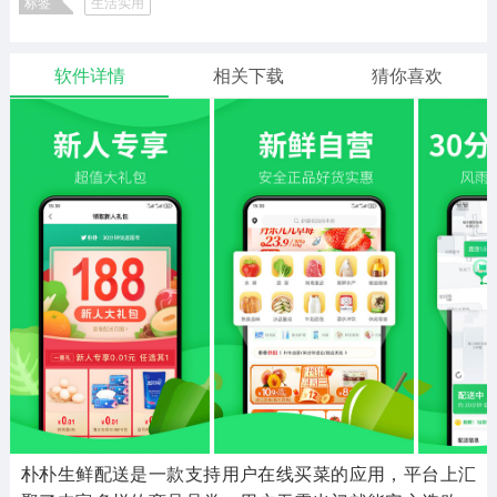
标签
生活实用
二次元
模拟经营
传奇手游
587款应用
10773款应用
942款应用
软件详情
相关下载
猜你喜欢
仙侠手游
手赚网赚
绝地求生
485款应用
446款应用
34款应用
三国游戏
我的世界
像素游戏
3934款应用
69款应用
700款应用
其他
末日游戏
pc游戏
981款应用
1407款应用
3450款应用
游戏攻略
软件教程
热点新闻
63款应用
8款应用
8款应用
朴朴生鲜配送是一款支持用户在线买菜的应用，平台上汇