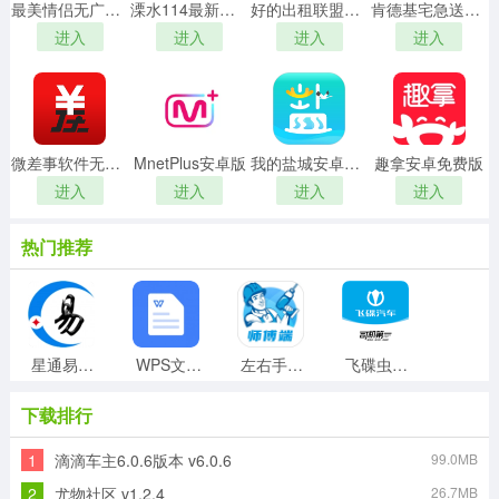
最美情侣无广告版
溧水114最新免费版
好的出租联盟手机最新版
肯德基宅急送手机正版
进入
进入
进入
进入
微差事软件无广告版
MnetPlus安卓版
我的盐城安卓官方版
趣拿安卓免费版
进入
进入
进入
进入
热门推荐
星通易赚无广告版
WPS文档查看器官方最新版
左右手师傅端免费版
飞碟虫洞通用版
下载排行
1
滴滴车主6.0.6版本 v6.0.6
99.0MB
黑袋子直装版
默契天气手机正版
e城e家正版
幸福里找房安卓版
2
尤物社区 v1.2.4
26.7MB