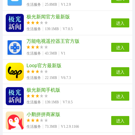
生活服务
25.8MB
V1.2.9
极光新闻官方最新版
龚州网最新版
酷米客公交手机正版
微吐槽手机正版
安馨办正版
进入
生活服务
139.1MB
V7.0.5
万能电视遥控器王官方版
夫妻相测试手机版
上海停车手机正版
安徽视讯正版
可人电动无广告版
进入
生活服务
43.5MB
V1
Loop官方最新版
进入
悟空分身无广告版
闪客日结直装版
生活服务
22.1MB
V6.7.3
极光新闻手机版
进入
生活服务
139.1MB
V7.0.5
小鹅拼拼商家版
进入
生活服务
73.3MB
V1.2.9.1166