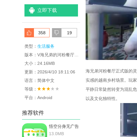
立即下载
358
19
类型：
生活服务
版本：V海兄弟的河粉餐厅正式版
大小：24.16MB
海兄弟河粉餐厅正式版的灵
更新：2026/4/10 18:11:06
实感的越南乡村场景。玩家
语言：简体中文
等级：
平静日常陡然转变为混乱危
平台：Android
以及文化独特性。
推荐软件
悟空分身无广告
版
13.0MB