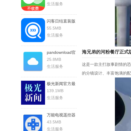
生活服务
闪客日结直装版
55.5MB
生活服务
海兄弟的河粉餐厅正式
pandownload官
方版
25.8MB
这是一款主打故事剧情的恐
生活服务
的分镜设计、丰富饱满的配
极光新闻官方最
新版
139.1MB
生活服务
万能电视遥控器
王官方版
43.5MB
生活服务