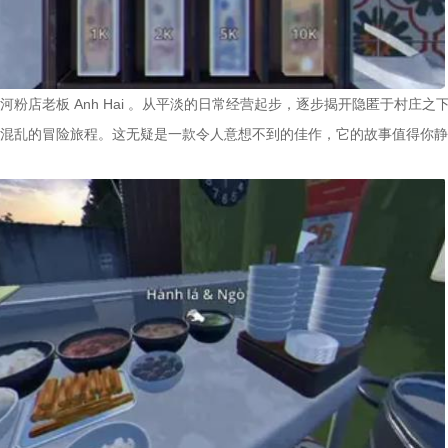
粉店老板 Anh Hai 。从平淡的日常经营起步，逐步揭开隐匿于村庄之
混乱的冒险旅程。这无疑是一款令人意想不到的佳作，它的故事值得你静