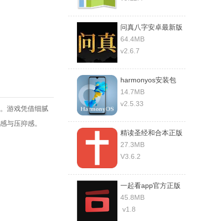
问真八字安卓最新版
64.4MB
v2.6.7
harmonyos安装包
2.0
14.7MB
v2.5.33
。游戏凭借细腻
感与压抑感。
精读圣经和合本正版
27.3MB
V3.6.2
一起看app官方正版
45.8MB
v1.8