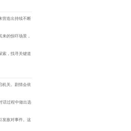
来营造出持续不断
其来的惊吓场景，
探索，找寻关键道
启机关。剧情会依
对话过程中做出选
引发敌对事件。这