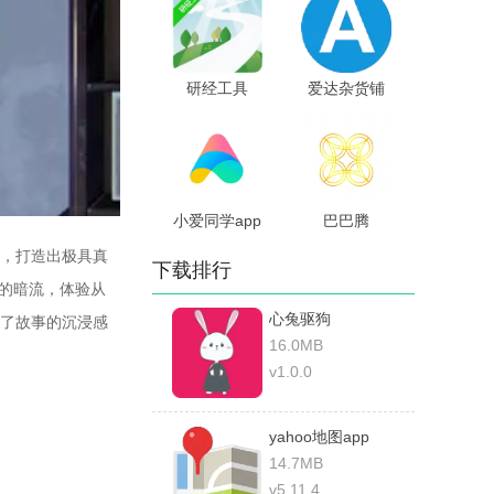
研经工具
爱达杂货铺
小爱同学app
巴巴腾
，打造出极具真
下载排行
藏的暗流，体验从
心兔驱狗
了故事的沉浸感
16.0MB
v1.0.0
yahoo地图app
14.7MB
v5.11.4