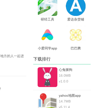
研经工具
爱达杂货铺
小爱同学app
巴巴腾
界各地方的人一起进
下载排行
心兔驱狗
16.0MB
v1.0.0
!
yahoo地图app
14.7MB
v5.11.4