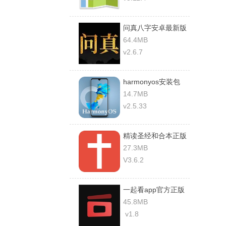
问真八字安卓最新版
64.4MB
v2.6.7
harmonyos安装包
2.0
14.7MB
v2.5.33
精读圣经和合本正版
27.3MB
V3.6.2
一起看app官方正版
45.8MB
v1.8