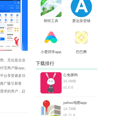
研经工具
爱达杂货铺
小爱同学app
巴巴腾
势。无论是企业
下载排行
宝商户版app。
心兔驱狗
平台享受诸多功
16.0MB
推广吸引新客
v1.0.0
需求的用户，赶
yahoo地图app
14.7MB
v5.11.4