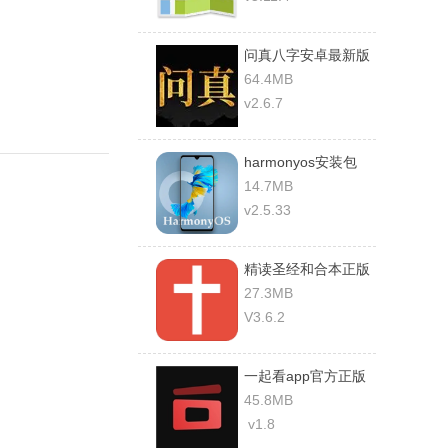
问真八字安卓最新版
64.4MB
v2.6.7
harmonyos安装包
2.0
14.7MB
v2.5.33
精读圣经和合本正版
27.3MB
V3.6.2
一起看app官方正版
45.8MB
v1.8