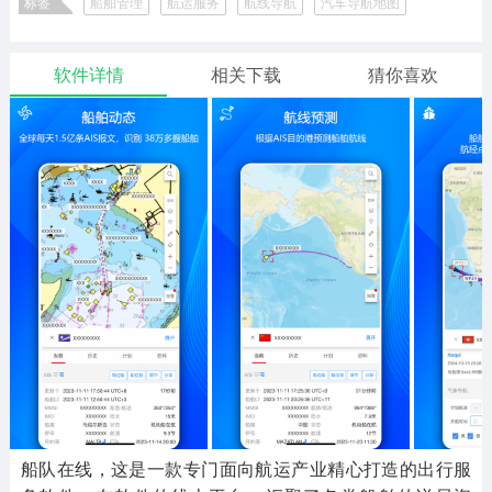
标签
船舶管理
航运服务
航线导航
汽车导航地图
二次元
模拟经营
传奇手游
586款应用
10766款应用
940款应用
软件详情
相关下载
猜你喜欢
仙侠手游
手赚网赚
绝地求生
485款应用
446款应用
34款应用
三国游戏
我的世界
像素游戏
3931款应用
69款应用
700款应用
其他
末日游戏
pc游戏
981款应用
1405款应用
3443款应用
游戏攻略
软件教程
热点新闻
63款应用
8款应用
8款应用
船队在线，这是一款专门面向航运产业精心打造的出行服