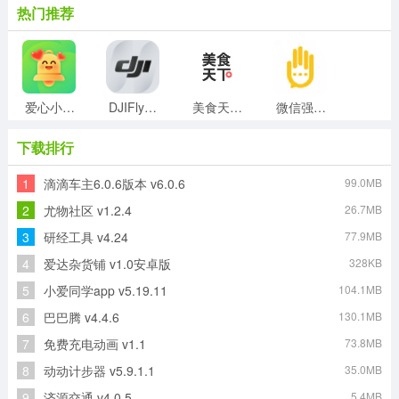
热门推荐
爱心小叮当直装版
DJIFly安卓免费版
美食天下免费版
微信强制撤回消息无广告版
下载排行
1
滴滴车主6.0.6版本 v6.0.6
99.0MB
黑龙江全省事安卓官方版
优e出租司机最新免费版
纳米AI手机正版
冰点运动安卓版
2
尤物社区 v1.2.4
26.7MB
3
研经工具 v4.24
77.9MB
4
爱达杂货铺 v1.0安卓版
328KB
万科分享家官方最新版
爱屋吉屋最新免费版
5
小爱同学app v5.19.11
104.1MB
6
巴巴腾 v4.4.6
130.1MB
7
免费充电动画 v1.1
73.8MB
8
动动计步器 v5.9.1.1
35.0MB
9
济源交通 v4.0.5
5.4MB