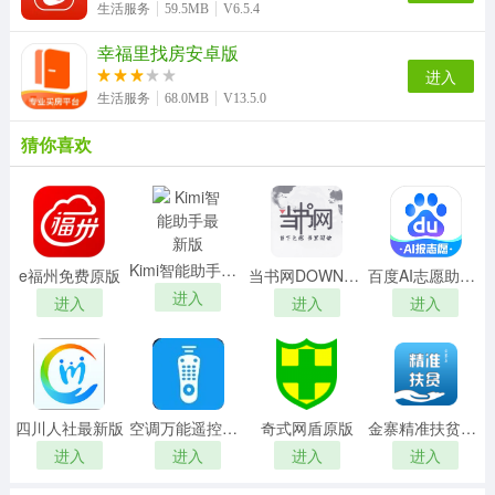
生活服务
59.5MB
V6.5.4
幸福里找房安卓版
进入
生活服务
68.0MB
V13.5.0
猜你喜欢
Kimi智能助手最新版
e福州免费原版
当书网DOWNBOOK安卓免费版
百度AI志愿助手手机最新版
进入
进入
进入
进入
四川人社最新版
空调万能遥控器王安卓版
奇式网盾原版
金寨精准扶贫大数据平台正版
进入
进入
进入
进入