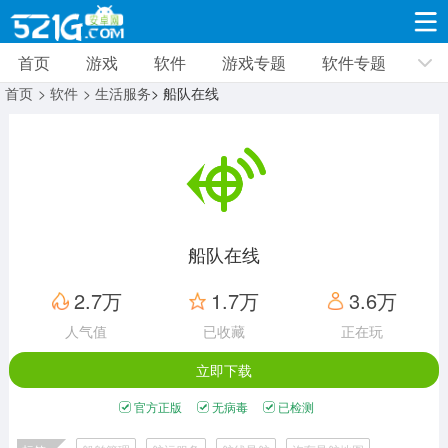
首页
游戏
软件
游戏专题
软件专题
游戏
软件
游戏专题
软件专题
新闻资讯
首页
> 软件
> 生活服务
> 船队在线
角色扮演
射击枪战
策略塔防
19310款应用
8691款应用
10005款应用
休闲益智
动作闯关
冒险解谜
39322款应用
12960款应用
9183款应用
船队在线
赛车竞速
卡牌对战
体育运动
2.7万
1.7万
3.6万
3628款应用
2051款应用
1278款应用
人气值
已收藏
正在玩
立即下载
音乐舞蹈
手游辅助
mod游戏
515款应用
1958款应用
351款应用
官方正版
无病毒
已检测