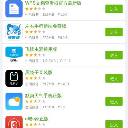
WPS文档查看器官方最新版
进入
微差事软件无广告版
MnetPlus安卓版
生活服务
15.8MB
V1.6.0
左右手师傅端免费版
进入
生活服务
57.5MB
V6.9.51
飞碟虫洞通用版
进入
生活服务
112.2MB
V1.9.18
黑袋子直装版
进入
生活服务
69.7MB
V1.40.3
默契天气手机正版
进入
生活服务
13.5MB
V1.0
e城e家正版
进入