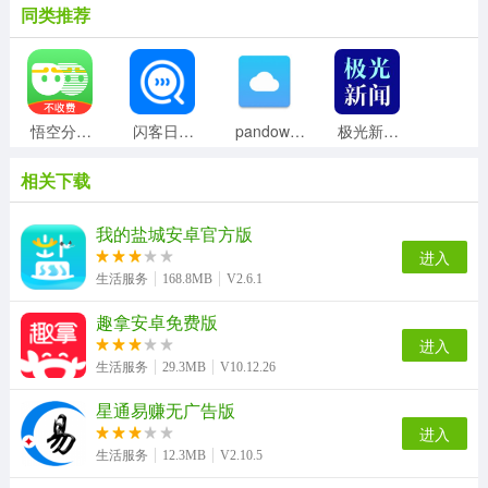
同类推荐
悟空分身无广告版
闪客日结直装版
pandownload官方版
极光新闻官方最新版
相关下载
万能电视遥控器王官方版
Loop官方最新版
极光新闻手机版
小鹅拼拼商家版
我的盐城安卓官方版
进入
生活服务
168.8MB
V2.6.1
趣拿安卓免费版
猫语翻译器安卓直装版
亲亲日记备孕平台原版
懒猫笔记本安卓官方版
省电节能省电宝无广告版
进入
生活服务
29.3MB
V10.12.26
最美情侣无广告版
星通易赚无广告版
溧水114最新免费版
好的出租联盟手机最新版
肯德基宅急送手机正版
进入
生活服务
12.3MB
V2.10.5