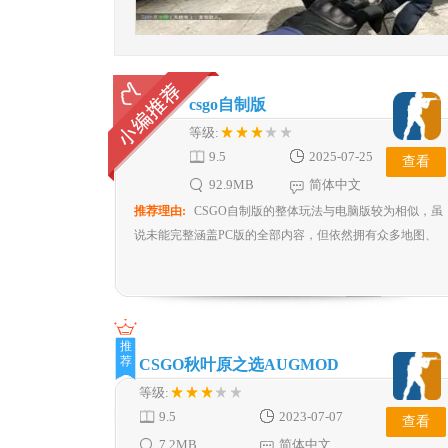
csgo自制版
等级:
9.5
2025-07-25
查看
92.9MB
简体中文
推荐理由:
CSGO自制版的整体玩法与电脑版较为相似，虽
说未能完整涵盖PC版的全部内容，但依然拥有众多地图、
武器以及角色供玩家挑选，像团队竞技、竞技、死亡竞赛模
式、刀战、歼灭、休闲模式等都包含其中。而且每个模式玩
法各异，玩家能够自行选择体验，比如炸掉某个地点或者解
救人质等。在游戏过程中，玩家得凭借自身技能与战术意识
推
战胜对手，完成游戏目标，玩起来十分过瘾，足以维持游戏
荐
CSGO秋叶原之选AUGMOD
的趣味性。
等级:
9.5
2023-07-07
查看
7.2MB
简体中文