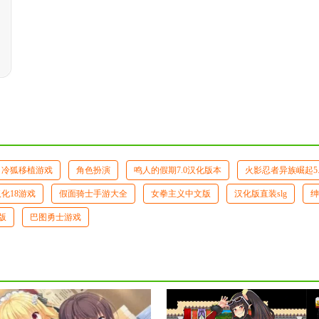
冷狐移植游戏
角色扮演
鸣人的假期7.0汉化版本
火影忍者异族崛起5
化18游戏
假面骑士手游大全
女拳主义中文版
汉化版直装slg
绅
版
巴图勇士游戏