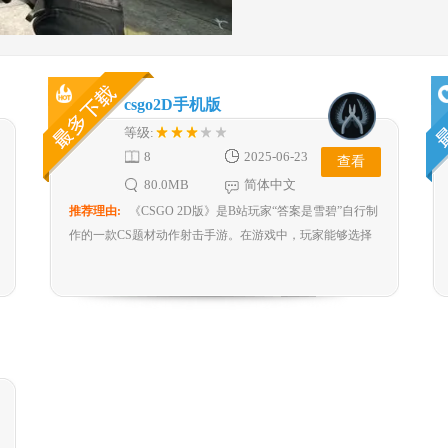
csgo2D手机版
等级:
8
2025-06-23
查看
80.0MB
简体中文
推荐理由:
《CSGO 2D版》是B站玩家“答案是雪碧”自行制
作的一款CS题材动作射击手游。在游戏中，玩家能够选择
加入恐怖分子阵营或者反恐精英阵营，随后与己方队友协同
对抗敌方。最终，获胜次数较多的阵营将赢得战斗胜利。此
外，游戏内武器丰富多样，包含手枪、步枪、霰弹枪、狙击
枪等，玩家可依据自身喜好自由挑选，从而歼灭更多对手。