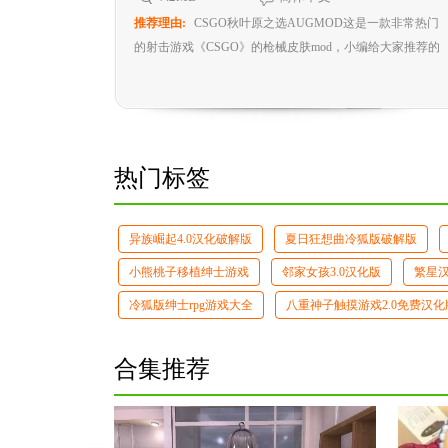
推荐理由:
CSGO秋叶原之选AUGMOD这是一款非常热门
的射击游戏《CSGO》的枪械皮肤mod，小编给大家推荐的
是秋叶原之...
热门标签
异族崛起4.0汉化破解版
夏日狂想曲冷狐版破解版
小熊桃子移植绅士游戏
邻家女孩3.0汉化版
繁星汉
冷狐版绅士rpg游戏大全
八重神子触摸游戏2.0免费汉化
合集推荐
next