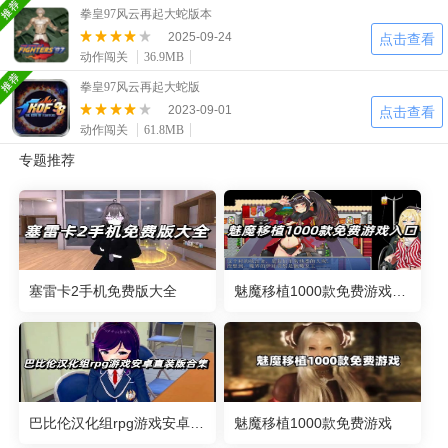
二次元
模拟经营
传奇手游
拳皇97风云再起大蛇版本
586款应用
10765款应用
940款应用
2025-09-24
点击查看
动作闯关
36.9MB
仙侠手游
手赚网赚
绝地求生
拳皇97风云再起大蛇版
2023-09-01
485款应用
446款应用
34款应用
点击查看
动作闯关
61.8MB
专题推荐
三国游戏
我的世界
像素游戏
3931款应用
69款应用
700款应用
其他
末日游戏
pc游戏
981款应用
1405款应用
3443款应用
塞雷卡2手机免费版大全
魅魔移植1000款免费游戏入口
游戏攻略
软件教程
热点新闻
63款应用
8款应用
8款应用
巴比伦汉化组rpg游戏安卓直装版合集
魅魔移植1000款免费游戏