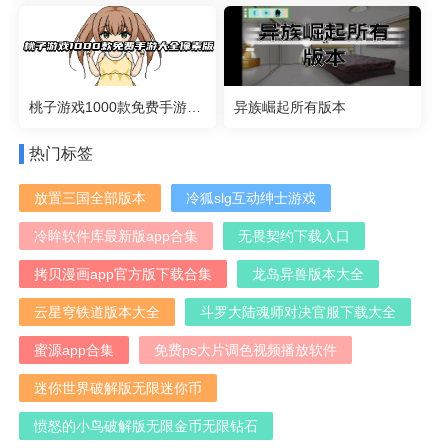
桃子游戏1000款免费手游大全像素版
异族崛起所有版本
热门标签
放置三国全部版本
冷狐slg互动绅士游戏
冷眸软件库最新版app合集
无畏契约下载入口
拷贝漫画app官方版下载合集
龙岛异兽版本大全
云星穹铁道版本大全
斗罗大陆魂师对决官服下载大全
蜜源app合集
免费ps大片调色视频播放软件
迷你世界破解版无限迷你币
愤怒的小鸟破解版无限金币无限钻石