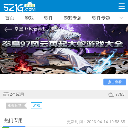
首页
游戏
软件
游戏专题
软件专题
游戏
软件
游戏专题
软件专题
新闻资讯
拳皇97风云再起大蛇游戏大全
角色扮演
射击枪战
策略塔防
19309款应用
8691款应用
10005款应用
拳皇97风云再起大蛇以大蛇篇剧情为核心，解锁了隐藏角
休闲益智
动作闯关
冒险解谜
色大蛇及其相关战斗系统，可直接选用大蛇队成员及最终
39321款应用
12960款应用
9182款应用
BOSS大蛇，521g小编为大家带来了拳皇97风云再起大蛇游戏
大全，喜欢拳皇的小伙伴快点来下载体验吧。
点击查看
赛车竞速
卡牌对战
体育运动
3628款应用
2051款应用
1277款应用
2
个应用
7753
相关标签
游戏
音乐舞蹈
手游辅助
mod游戏
515款应用
1958款应用
351款应用
热门应用
更新时间：
2026-04-14 19:58:35