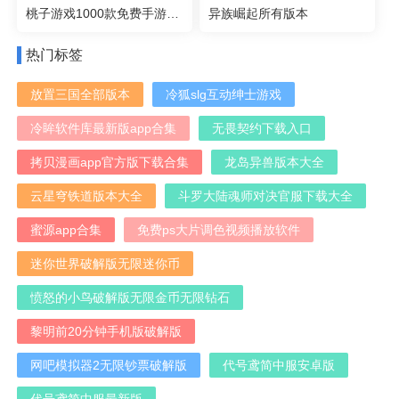
桃子游戏1000款免费手游大全像素版
异族崛起所有版本
热门标签
放置三国全部版本
冷狐slg互动绅士游戏
冷眸软件库最新版app合集
无畏契约下载入口
拷贝漫画app官方版下载合集
龙岛异兽版本大全
云星穹铁道版本大全
斗罗大陆魂师对决官服下载大全
蜜源app合集
免费ps大片调色视频播放软件
迷你世界破解版无限迷你币
愤怒的小鸟破解版无限金币无限钻石
黎明前20分钟手机版破解版
网吧模拟器2无限钞票破解版
代号鸢简中服安卓版