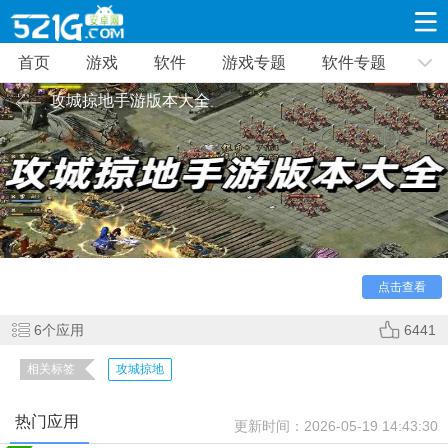
首页
游戏
软件
游戏专题
软件专题
游戏
软件
游戏专题
软件专题
新闻资讯
攻城掠地手游版本大全
角色扮演
射击枪战
策略塔防
19332款应用
8693款应用
10012款应用
休闲益智
动作闯关
冒险解谜
39347款应用
12966款应用
9188款应用
点击查看
赛车竞速
卡牌对战
体育运动
3632款应用
2052款应用
1280款应用
6
个应用
6441
相关标签
攻城掠地
音乐舞蹈
手游辅助
mod游戏
515款应用
1959款应用
351款应用
热门应用
更新时间：
2026-05-19 14:43:30