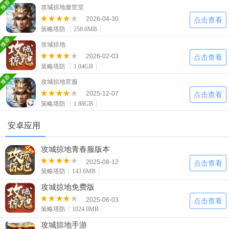
二次元
模拟经营
传奇手游
攻城掠地傲世堂
587款应用
10773款应用
942款应用
2026-04-30
点击查看
策略塔防
258.6MB
仙侠手游
手赚网赚
绝地求生
攻城掠地
2026-02-03
485款应用
446款应用
34款应用
点击查看
策略塔防
1.04GB
攻城掠地官服
三国游戏
我的世界
像素游戏
2025-12-07
点击查看
3934款应用
69款应用
700款应用
策略塔防
1.88GB
安卓应用
其他
末日游戏
pc游戏
981款应用
1407款应用
3449款应用
攻城掠地青春服版本
2025-08-12
点击查看
游戏攻略
软件教程
热点新闻
策略塔防
143.6MB
63款应用
8款应用
8款应用
攻城掠地免费版
2025-06-03
点击查看
策略塔防
1024.0MB
攻城掠地手游