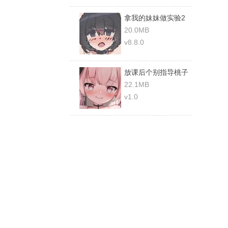
拿我的妹妹做实验2
桃子移植
20.0MB
v8.8.0
放课后个别指导桃子
移植最新版
22.1MB
v1.0