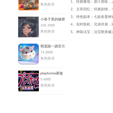
1、经典重现：原汁原味，
角色扮演
2、主宰回忆：经典剧情，
3、特色副本：七娃各显神
小巷子里的秘密
4、实时联机：兄弟并肩，
事情直装版
106.3MB
角色扮演
5、神装法宝：法宝附身威
萌宠跳一跳官方
版
74.8MB
角色扮演
playhome家族
崩坏免费版
9.4MB
角色扮演