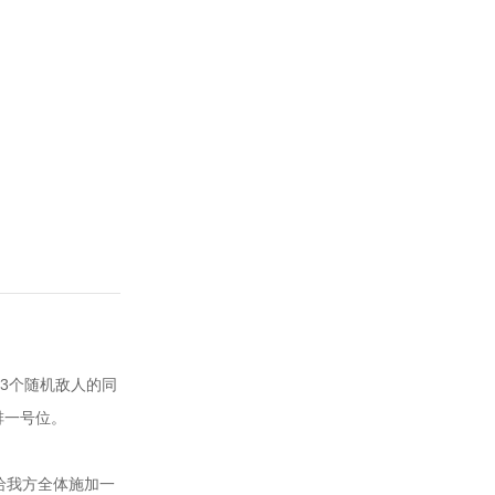
击3个随机敌人的同
排一号位。
给我方全体施加一