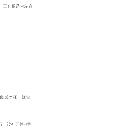
色，三娃很适合站在
触发冰冻，就能
行一波补刀并收割