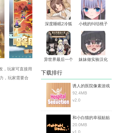
深度睡眠2冷狐
小桃的纠结桃子
版无病毒版
移植安卓直装
异世界最后一个
妹妹做实验汉化
男人冷狐版
版
开发，玩家可直接用
下载排行
能力，玩家需要合
诱人的医院像素游戏
2.0最新版本
92.4MB
v2.0
和小白猫的幸福贴贴
生活冷狐版
20.0MB
v1.0