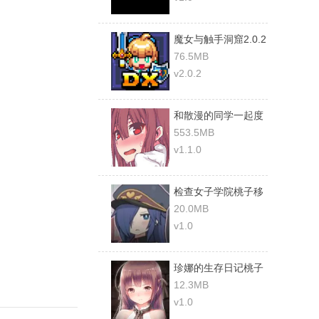
魔女与触手洞窟2.0.2
安卓版下载
76.5MB
v2.0.2
和散漫的同学一起度
过生活冷狐版
553.5MB
v1.1.0
检查女子学院桃子移
植安卓手游
20.0MB
v1.0
珍娜的生存日记桃子
移植
12.3MB
v1.0