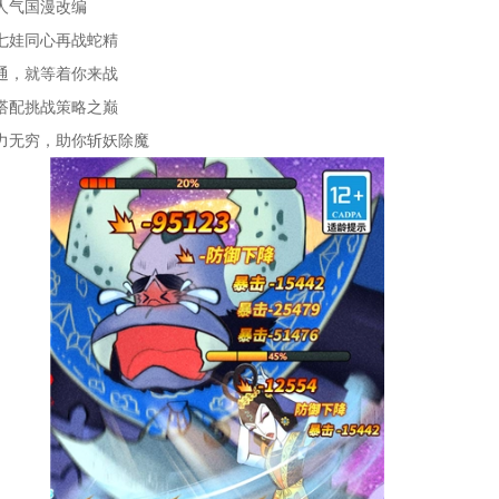
人气国漫改编
七娃同心再战蛇精
通，就等着你来战
搭配挑战策略之巅
力无穷，助你斩妖除魔