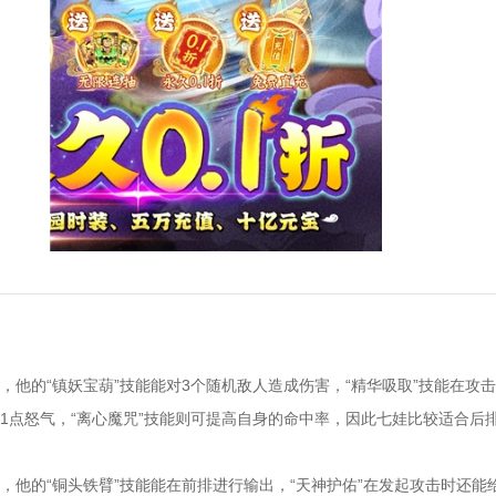
，他的“镇妖宝葫”技能能对3个随机敌人造成伤害，“精华吸取”技能在攻
人1点怒气，“离心魔咒”技能则可提高自身的命中率，因此七娃比较适合后
，他的“铜头铁臂”技能能在前排进行输出，“天神护佑”在发起攻击时还能