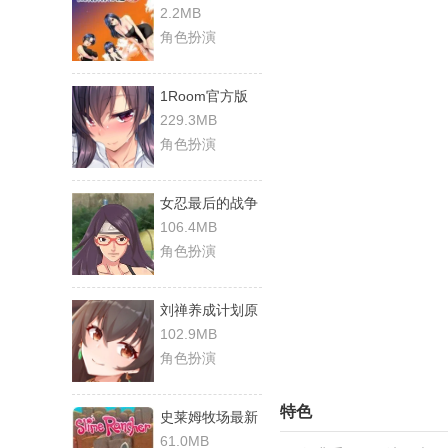
最新版
2.2MB
角色扮演
1Room官方版
229.3MB
角色扮演
女忍最后的战争
手游直装版
106.4MB
角色扮演
刘禅养成计划原
版
102.9MB
角色扮演
特色
史莱姆牧场最新
免费版
61.0MB