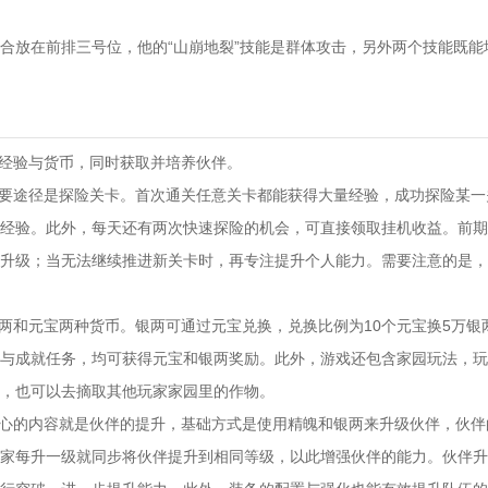
合放在前排三号位，他的“山崩地裂”技能是群体攻击，另外两个技能既能
累经验与货币，同时获取并培养伙伴。
主要途径是探险关卡。首次通关任意关卡都能获得大量经验，成功探险某
经验。此外，每天还有两次快速探险的机会，可直接领取挂机收益。前期
升级；当无法继续推进新关卡时，再专注提升个人能力。需要注意的是，
银两和元宝两种货币。银两可通过元宝兑换，兑换比例为10个元宝换5万银
与成就任务，均可获得元宝和银两奖励。此外，游戏还包含家园玩法，玩
，也可以去摘取其他玩家家园里的作物。
核心的内容就是伙伴的提升，基础方式是使用精魄和银两来升级伙伴，伙
家每升一级就同步将伙伴提升到相同等级，以此增强伙伴的能力。伙伴升