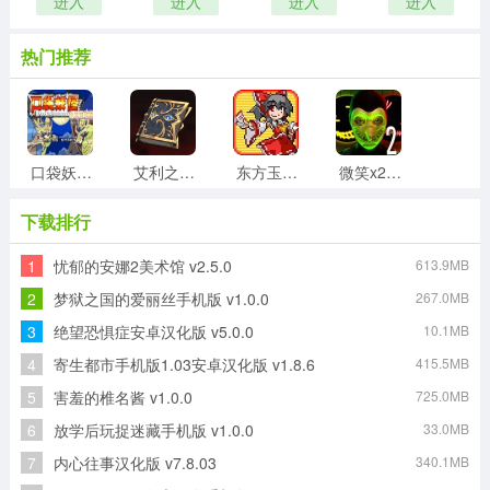
进入
进入
进入
进入
热门推荐
口袋妖怪传说绿宝石火箭队模式免费原版
艾利之书手机最新版
东方玉灵姬本游戏纯净最新版
微笑x2阻力免费版
下载排行
1
忧郁的安娜2美术馆 v2.5.0
613.9MB
秘洞免费原版
doorsparadox通用版
愤怒毛球大战通用版
恐怖蟹堡王最新版
2
梦狱之国的爱丽丝手机版 v1.0.0
267.0MB
3
绝望恐惧症安卓汉化版 v5.0.0
10.1MB
4
寄生都市手机版1.03安卓汉化版 v1.8.6
415.5MB
谁来救救我喵3最新免费版
阿加莎的刀游戏安装包
5
害羞的椎名酱 v1.0.0
725.0MB
6
放学后玩捉迷藏手机版 v1.0.0
33.0MB
7
内心往事汉化版 v7.8.03
340.1MB