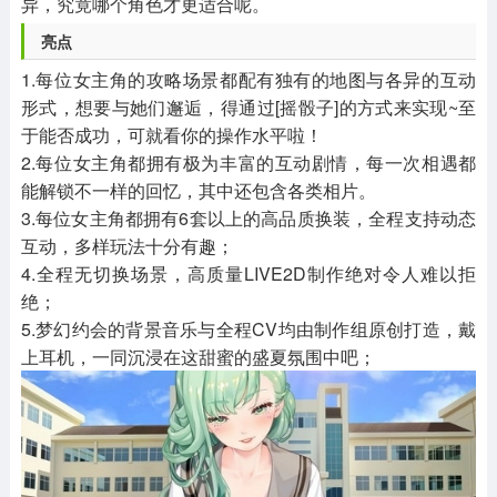
异，究竟哪个角色才更适合呢。
亮点
1.每位女主角的攻略场景都配有独有的地图与各异的互动
形式，想要与她们邂逅，得通过[摇骰子]的方式来实现~至
于能否成功，可就看你的操作水平啦！
2.每位女主角都拥有极为丰富的互动剧情，每一次相遇都
能解锁不一样的回忆，其中还包含各类相片。
3.每位女主角都拥有6套以上的高品质换装，全程支持动态
互动，多样玩法十分有趣；
4.全程无切换场景，高质量LIVE2D制作绝对令人难以拒
绝；
5.梦幻约会的背景音乐与全程CV均由制作组原创打造，戴
上耳机，一同沉浸在这甜蜜的盛夏氛围中吧；