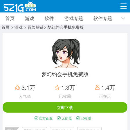
首页
游戏
软件
游戏专题
软件专题
游戏
软件
游戏专题
软件专题
新闻资讯
首页
> 游戏
> 冒险解谜
> 梦幻约会手机免费版
角色扮演
射击枪战
策略塔防
19323款应用
8693款应用
10009款应用
休闲益智
动作闯关
冒险解谜
39341款应用
12964款应用
9186款应用
梦幻约会手机免费版
赛车竞速
卡牌对战
体育运动
3.1万
1.3万
1.4万
3630款应用
2051款应用
1279款应用
人气值
已收藏
正在玩
立即下载
音乐舞蹈
手游辅助
mod游戏
515款应用
1958款应用
351款应用
官方正版
无病毒
已检测