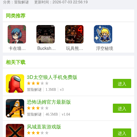
分类：冒险解谜
更新时间：2026-07-03 22:56:19
同类推荐
卡在墙上的女孩2安卓直装版
BuckshotRoulette游戏安装包
玩具熊的午夜后宫4最新免费版
浮空秘境
相关下载
恐怖贞子来了游戏纯净最新版
Brotato安卓版
我的世界末日旅途边境城免费版
发条士兵与丁字路口正版
3D太空狼人手机免费版
进入
冒险解谜
1.3MB
v3
恐怖汤姆官方最新版
荒岛生存探险日记安卓免费版
奇妙故事创造家安卓官方版
跟我一起去捉妖游戏正版
旅燕归航游戏最新版
进入
冒险解谜
46.5MB
v1.04
风城直装游戏版
恐怖冰淇淋6免费原版
helltaker游戏安装包
丛林逃亡官方版
洞穴冒险家手游直装版
进入