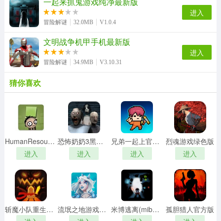
一起来抓鬼游戏纯净最新版
进入
冒险解谜
32.0MB
V1.0.4
文明战争机甲手机最新版
进入
冒险解谜
34.9MB
V3.10.31
猜你喜欢
HumanResourceMachine游戏纯净版
恐怖奶奶3黑暗风暴菜单共存官方正版
兄弟一起上官方正版
烈魂游戏绿色版
进入
进入
进入
进入
斩魔小队重生游戏无广告版
流氓之地游戏正版
米博逃离(mibo)游戏正版
孤胆猎人官方版