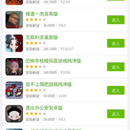
冒险解谜
166.1MB
V2.3.0
难逃一杰直装版
进入
恐黑症游戏安装包
今天开始生存游戏无广告版
冒险解谜
36.6MB
V0.3
无双剑灵最新版
进入
冒险解谜
208.1MB
V1.0.117
恐怖学校模拟器游戏纯净版
进入
冒险解谜
148.8MB
V2.0.6
追不上我吧游戏纯净版
进入
冒险解谜
19.6MB
v1.01
逃出办公室安卓版
进入
冒险解谜
59.6MB
V0.1