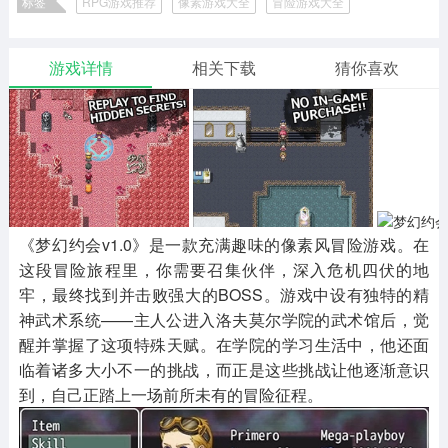
标签
RPG游戏推荐
像素游戏大全
冒险游戏大全
二次元
模拟经营
传奇手游
587款应用
10770款应用
940款应用
游戏详情
相关下载
猜你喜欢
仙侠手游
手赚网赚
绝地求生
485款应用
446款应用
34款应用
三国游戏
我的世界
像素游戏
3934款应用
69款应用
700款应用
《梦幻约会v1.0》是一款充满趣味的像素风冒险游戏。在
其他
末日游戏
pc游戏
这段冒险旅程里，你需要召集伙伴，深入危机四伏的地
981款应用
1406款应用
3446款应用
牢，最终找到并击败强大的BOSS。游戏中设有独特的精
神武术系统——主人公进入洛夫莫尔学院的武术馆后，觉
游戏攻略
软件教程
热点新闻
醒并掌握了这项特殊天赋。在学院的学习生活中，他还面
63款应用
8款应用
8款应用
临着诸多大小不一的挑战，而正是这些挑战让他逐渐意识
到，自己正踏上一场前所未有的冒险征程。