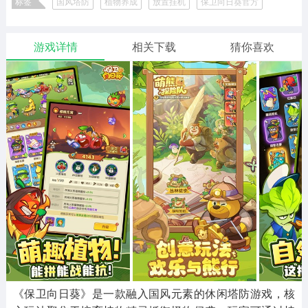
标签
国风塔防
植物养成
放置挂机
保卫向日葵官方
二次元
模拟经营
传奇手游
586款应用
10765款应用
940款应用
游戏详情
相关下载
猜你喜欢
仙侠手游
手赚网赚
绝地求生
485款应用
446款应用
34款应用
三国游戏
我的世界
像素游戏
3931款应用
69款应用
700款应用
其他
末日游戏
pc游戏
981款应用
1405款应用
3443款应用
游戏攻略
软件教程
热点新闻
63款应用
8款应用
8款应用
《保卫向日葵》是一款融入国风元素的休闲塔防游戏，核