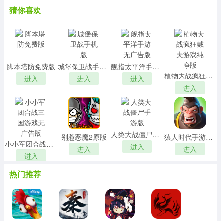
猜你喜欢
脚本塔防免费版
城堡保卫战手机版
舰指太平洋手游无广告版
植物大战疯狂戴夫游戏纯净版
进入
进入
进入
进入
人类大战僵尸手游版
别惹恶魔2原版
猿人时代手游直装版
小小军团合战三国游戏无广告版
进入
进入
进入
进入
热门推荐