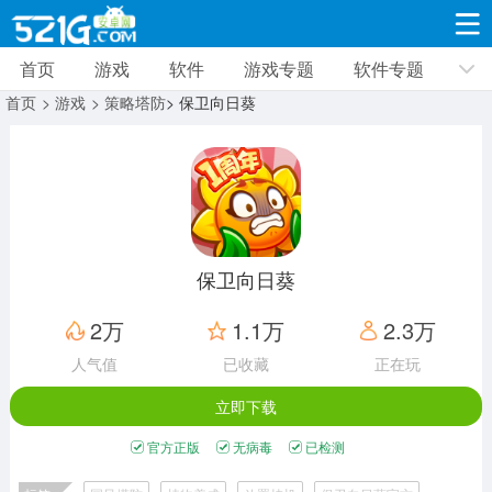
首页
游戏
软件
游戏专题
软件专题
游戏
软件
游戏专题
软件专题
新闻资讯
首页
> 游戏
> 策略塔防
> 保卫向日葵
角色扮演
射击枪战
策略塔防
19309款应用
8691款应用
10005款应用
休闲益智
动作闯关
冒险解谜
39321款应用
12960款应用
9182款应用
保卫向日葵
赛车竞速
卡牌对战
体育运动
2万
1.1万
2.3万
3628款应用
2051款应用
1277款应用
人气值
已收藏
正在玩
立即下载
音乐舞蹈
手游辅助
mod游戏
515款应用
1958款应用
351款应用
官方正版
无病毒
已检测