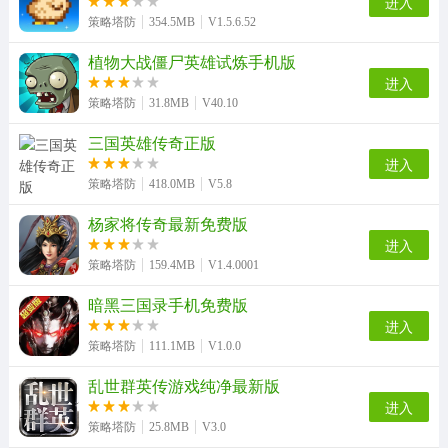
进入
策略塔防
354.5MB
V1.5.6.52
植物大战僵尸英雄试炼手机版
进入
策略塔防
31.8MB
V40.10
三国英雄传奇正版
进入
策略塔防
418.0MB
V5.8
杨家将传奇最新免费版
进入
策略塔防
159.4MB
V1.4.0001
暗黑三国录手机免费版
进入
策略塔防
111.1MB
V1.0.0
乱世群英传游戏纯净最新版
进入
策略塔防
25.8MB
V3.0