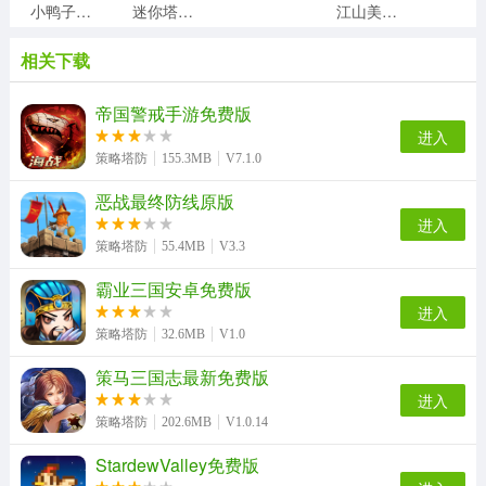
小鸭子战争直装版
迷你塔防2游戏纯净最新版
江山美人计手机最新版
相关下载
火车傲游世界直装版
城市帝国手游无广告版
密教模拟器游戏纯净版
文明与征服安卓免费版
帝国警戒手游免费版
进入
策略塔防
155.3MB
V7.1.0
将临天下手机最新版
恶战最终防线原版
世界Online游戏正版
越野长途巴士模拟器免费原版
乐游三国BT版
进入
策略塔防
55.4MB
V3.3
霸业三国安卓免费版
猫咪大战争日服无广告版
封神传奇手游无广告版
中华三国志内购最新免费版
美人三国最新版
进入
策略塔防
32.6MB
V1.0
策马三国志最新免费版
英雄无敌ol游戏完整版
进入
海盗战斗时代的船只官方最新版
策略塔防
202.6MB
V1.0.14
StardewValley免费版