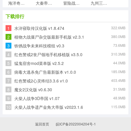
海洋奇缘游戏无广告版
大秦帝国之纵横天下手游无广告版
冒险战记安卓免费版
九州三国志免费版
下载排行
1
水浒寝取传汉化版 v1.8.474
322.6MB
纵横三国自走棋游戏纯净版
少年三国志零官方正版
雄霸天地游戏正版
蜜糖世界恋姬无双游戏无广告版
2
植物大战僵尸杂交版最新手机版 v2.3.1
380.0MB
3
铁锈战争未来科技模组 v0.3
73.6MB
4
红色警戒2丧尸领地手机移植版 v3.5.0
310.3MB
最强猎手折最新版
ArmySeed免费原版
5
猛鬼宿舍mod菜单版 v2.5.2
44.0MB
6
病毒大逃杀免广告最新版本 v1.0.0
185.0MB
7
红色警戒2心灵终结3.3.6 v1.0
403.4MB
8
魔女2汉化版 v0.6.30
31.5MB
9
火柴人战争3D帝国 v1.07
48.9MB
10
火柴人战争遗产金角大帝版 v2023.1.6
115.0MB
返回首页
皖ICP备2022004204号-1