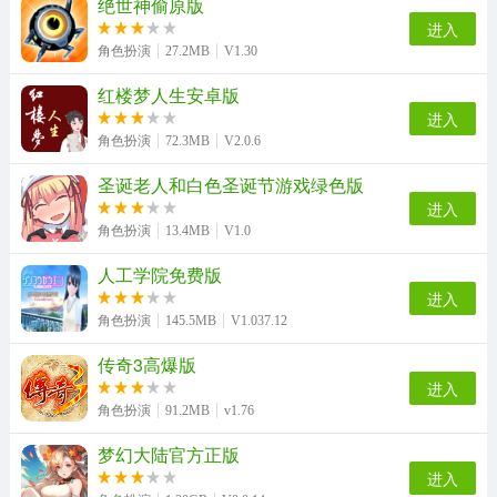
绝世神偷原版
进入
角色扮演
27.2MB
V1.30
红楼梦人生安卓版
轩辕剑3外传天之痕手机最新版
pixelbunny手游直装版
schooldays官方最新版
屠龙攻沙安卓免费版
进入
角色扮演
72.3MB
V2.0.6
圣诞老人和白色圣诞节游戏绿色版
滚滚方块游戏纯净版
小黄人生存正版
3D定制女仆手机免费版
materialgirl无广告版
进入
角色扮演
13.4MB
V1.0
人工学院免费版
进入
三国傲世无双单机手游版
和触手的豪华同居生活手游无广告版
角色扮演
145.5MB
V1.037.12
传奇3高爆版
进入
角色扮演
91.2MB
v1.76
梦幻大陆官方正版
进入