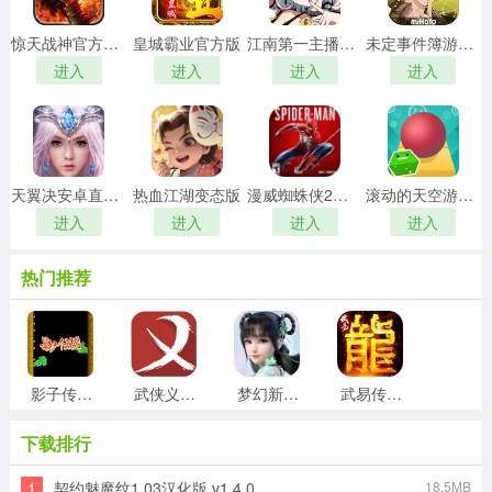
惊天战神官方最新版
皇城霸业官方版
江南第一主播公司免费原版
未定事件簿游戏纯净版
进入
进入
进入
进入
天翼决安卓直装版
热血江湖变态版
漫威蜘蛛侠2手机免费版
滚动的天空游戏正版
进入
进入
进入
进入
热门推荐
影子传说手游版
武侠义游戏官方版
梦幻新诛仙官方正版
武易传奇免费原版
下载排行
1
契约魅魔纹1.03汉化版 v1.4.0
18.5MB
月之领主原版
流言侦探第二季最新版
完美传奇游戏最新版
此生无白最新免费版