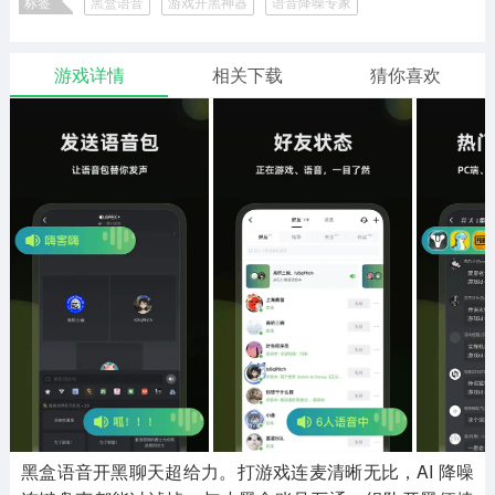
标签
黑盒语音
游戏开黑神器
语音降噪专家
二次元
模拟经营
传奇手游
587款应用
10773款应用
942款应用
游戏详情
相关下载
猜你喜欢
仙侠手游
手赚网赚
绝地求生
485款应用
446款应用
34款应用
三国游戏
我的世界
像素游戏
3934款应用
69款应用
700款应用
其他
末日游戏
pc游戏
981款应用
1407款应用
3449款应用
游戏攻略
软件教程
热点新闻
63款应用
8款应用
8款应用
黑盒语音开黑聊天超给力。打游戏连麦清晰无比，AI 降噪