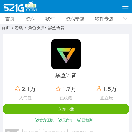
首页
游戏
软件
游戏专题
软件专题
游戏
软件
游戏专题
软件专题
新闻资讯
首页
> 游戏
> 角色扮演
> 黑盒语音
角色扮演
射击枪战
策略塔防
19332款应用
8693款应用
10012款应用
休闲益智
动作闯关
冒险解谜
39347款应用
12966款应用
9188款应用
黑盒语音
赛车竞速
卡牌对战
体育运动
2.1万
1.7万
1.5万
3632款应用
2052款应用
1280款应用
人气值
已收藏
正在玩
立即下载
音乐舞蹈
手游辅助
mod游戏
515款应用
1959款应用
351款应用
官方正版
无病毒
已检测