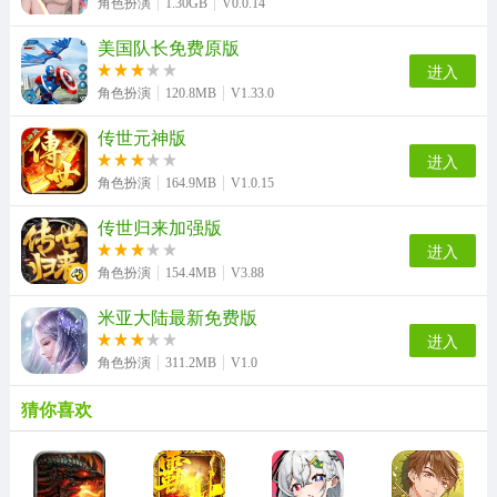
角色扮演
1.30GB
V0.0.14
美国队长免费原版
进入
角色扮演
120.8MB
V1.33.0
传世元神版
进入
角色扮演
164.9MB
V1.0.15
传世归来加强版
进入
角色扮演
154.4MB
V3.88
米亚大陆最新免费版
进入
角色扮演
311.2MB
V1.0
猜你喜欢