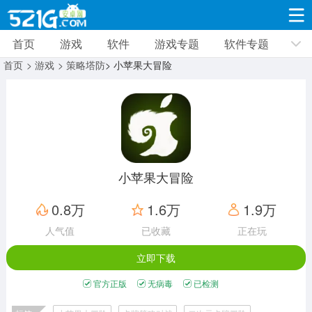
首页
游戏
软件
游戏专题
软件专题
游戏
软件
游戏专题
软件专题
新闻资讯
首页
> 游戏
> 策略塔防
> 小苹果大冒险
角色扮演
射击枪战
策略塔防
19326款应用
8693款应用
10010款应用
休闲益智
动作闯关
冒险解谜
39345款应用
12964款应用
9188款应用
小苹果大冒险
赛车竞速
卡牌对战
体育运动
0.8万
1.6万
1.9万
3631款应用
2052款应用
1279款应用
人气值
已收藏
正在玩
立即下载
音乐舞蹈
手游辅助
mod游戏
515款应用
1959款应用
351款应用
官方正版
无病毒
已检测