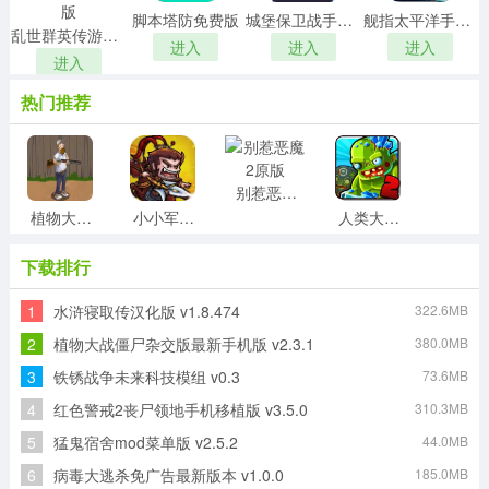
脚本塔防免费版
城堡保卫战手机版
舰指太平洋手游无广告版
乱世群英传游戏纯净最新版
进入
进入
进入
进入
热门推荐
别惹恶魔2原版
植物大战疯狂戴夫游戏纯净版
小小军团合战三国游戏无广告版
人类大战僵尸手游版
下载排行
猿人时代手游直装版
冒险战记安卓免费版
1
水浒寝取传汉化版 v1.8.474
322.6MB
海洋奇缘游戏无广告版
大秦帝国之纵横天下手游无广告版
2
植物大战僵尸杂交版最新手机版 v2.3.1
380.0MB
3
铁锈战争未来科技模组 v0.3
73.6MB
九州三国志免费版
4
红色警戒2丧尸领地手机移植版 v3.5.0
310.3MB
纵横三国自走棋游戏纯净版
5
猛鬼宿舍mod菜单版 v2.5.2
44.0MB
6
病毒大逃杀免广告最新版本 v1.0.0
185.0MB