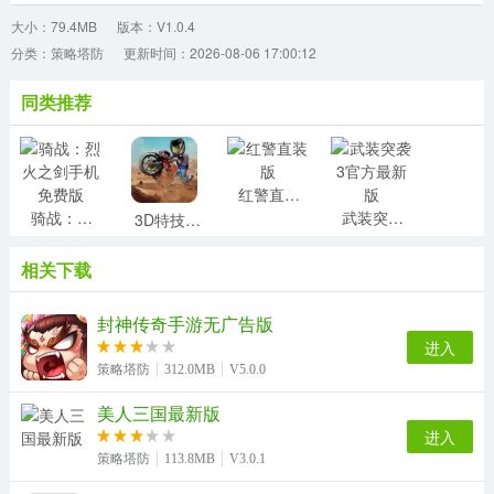
大小：79.4MB
版本：V1.0.4
分类：策略塔防
更新时间：2026-08-06 17:00:12
同类推荐
红警直装版
骑战：烈火之剑手机免费版
武装突袭3官方最新版
3D特技摩托车游戏最新版
相关下载
小鸭子战争直装版
守卫基地大战游戏正版
迷你塔防2游戏纯净最新版
代号hs游戏绿色版
封神传奇手游无广告版
进入
策略塔防
312.0MB
V5.0.0
美人三国最新版
江山美人计手机最新版
密教模拟器游戏纯净版
火车傲游世界直装版
城市帝国手游无广告版
进入
策略塔防
113.8MB
V3.0.1
乐游三国BT版