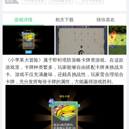
标签
小苹果大冒险
卡牌策略对战
二次元卡牌冒险
二次元
模拟经营
传奇手游
587款应用
10770款应用
941款应用
游戏详情
相关下载
猜你喜欢
仙侠手游
手赚网赚
绝地求生
485款应用
446款应用
34款应用
三国游戏
我的世界
像素游戏
3934款应用
69款应用
700款应用
《小苹果大冒险》属于即时塔防策略卡牌类游戏。在这款
游戏里，卡牌种类繁多，玩家能够自由搭配卡牌来挑战关
其他
末日游戏
pc游戏
卡。游戏不仅充满趣味，还颇具挑战性，玩家需合理组合
981款应用
1406款应用
3446款应用
卡牌，充分发挥每张卡牌的属性，方能赢得游戏胜利。
游戏攻略
软件教程
热点新闻
63款应用
8款应用
8款应用