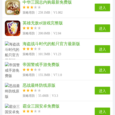
中华三国志内购最新免费版
文明与征服安卓免费版
世界Online游戏正版
越野长途巴士模拟器免费原版
进入
策略塔防
259.1MB
V1.002
英雄无敌ol游戏完整版
进入
将临天下手机最新版
猫咪大战争日服无广告版
策略塔防
200.6MB
V2.04
海盗战斗时代的船只官方最新版
进入
策略塔防
101.5MB
V1.23
帝国警戒手游免费版
进入
策略塔防
155.3MB
V7.1.0
恶战最终防线原版
进入
策略塔防
55.4MB
V3.3
霸业三国安卓免费版
进入