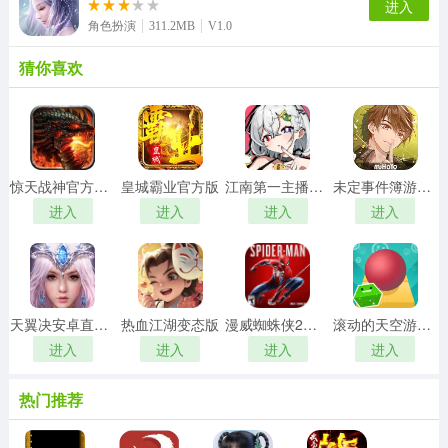
进入
角色扮演
311.2MB
V1.0
猜你喜欢
惊天战神官方最新版
皇城霸业官方版
江南第一主播公司免费原版
未定事件簿游戏纯净版
进入
进入
进入
进入
天翼决安卓直装版
热血江湖变态版
漫威蜘蛛侠2手机免费版
滚动的天空游戏正版
进入
进入
进入
进入
热门推荐