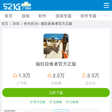
首页
游戏
软件
游戏专题
软件专题
游戏
软件
游戏专题
软件专题
新闻资讯
首页
> 游戏
> 角色扮演
> 疯狂掠食者官方正版
角色扮演
射击枪战
策略塔防
19332款应用
8693款应用
10013款应用
休闲益智
动作闯关
冒险解谜
39348款应用
12967款应用
9188款应用
疯狂掠食者官方正版
赛车竞速
卡牌对战
体育运动
1.3万
2.2万
2.3万
3632款应用
2052款应用
1280款应用
人气值
已收藏
正在玩
立即下载
音乐舞蹈
手游辅助
mod游戏
515款应用
1959款应用
351款应用
官方正版
无病毒
已检测