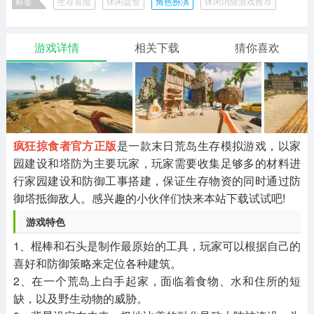
标签
生存冒险
休闲益智
角色扮演
休闲消除游戏推荐
二次元
模拟经营
传奇手游
587款应用
10773款应用
943款应用
游戏详情
相关下载
猜你喜欢
仙侠手游
手赚网赚
绝地求生
485款应用
446款应用
34款应用
三国游戏
我的世界
像素游戏
3934款应用
69款应用
700款应用
疯狂掠食者官方正版
是一款末日荒岛生存模拟游戏，以家
园建设和塔防为主要玩家，玩家需要收集足够多的材料进
其他
末日游戏
pc游戏
行家园建设和防御工事搭建，保证生存物资的同时通过防
982款应用
1407款应用
3450款应用
御塔抵御敌人。感兴趣的小伙伴们快来本站下载试试吧!
游戏特色
游戏攻略
软件教程
热点新闻
1、棍棒和石头是制作最原始的工具，玩家可以根据自己的
63款应用
8款应用
8款应用
喜好和防御策略来定位各种建筑。
2、在一个荒岛上白手起家，面临着食物、水和住所的短
缺，以及野生动物的威胁。