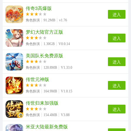
传奇3高爆版
进入
角色扮演
91.2MB
v1.76
梦幻大陆官方正版
进入
角色扮演
1.30GB
V0.0.14
美国队长免费原版
进入
角色扮演
120.8MB
V1.33.0
传世元神版
进入
角色扮演
164.9MB
V1.0.15
传世归来加强版
进入
角色扮演
154.4MB
V3.88
米亚大陆最新免费版