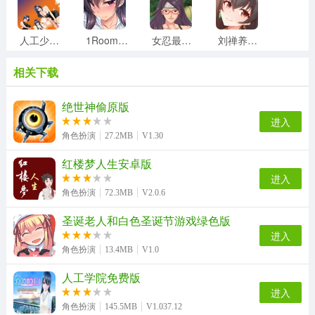
人工少女3手机最新版
1Room官方版
女忍最后的战争手游直装版
刘禅养成计划原版
相关下载
史莱姆牧场最新免费版
小巷子里的秘密事情直装版
萌宠跳一跳官方版
playhome家族崩坏免费版
绝世神偷原版
进入
角色扮演
27.2MB
V1.30
红楼梦人生安卓版
轩辕剑3外传天之痕手机最新版
pixelbunny手游直装版
schooldays官方最新版
屠龙攻沙安卓免费版
进入
角色扮演
72.3MB
V2.0.6
圣诞老人和白色圣诞节游戏绿色版
滚滚方块游戏纯净版
小黄人生存正版
3D定制女仆手机免费版
materialgirl无广告版
进入
角色扮演
13.4MB
V1.0
人工学院免费版
进入
三国傲世无双单机手游版
和触手的豪华同居生活手游无广告版
角色扮演
145.5MB
V1.037.12