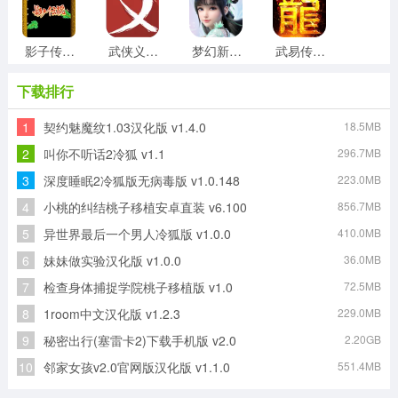
影子传说手游版
武侠义游戏官方版
梦幻新诛仙官方正版
武易传奇免费原版
下载排行
1
契约魅魔纹1.03汉化版 v1.4.0
18.5MB
月之领主原版
流言侦探第二季最新版
完美传奇游戏最新版
此生无白最新免费版
2
叫你不听话2冷狐 v1.1
296.7MB
3
深度睡眠2冷狐版无病毒版 v1.0.148
223.0MB
4
小桃的纠结桃子移植安卓直装 v6.100
856.7MB
传奇176复古传奇免费版
古界神之领域原版
5
异世界最后一个男人冷狐版 v1.0.0
410.0MB
6
妹妹做实验汉化版 v1.0.0
36.0MB
7
检查身体捕捉学院桃子移植版 v1.0
72.5MB
8
1room中文汉化版 v1.2.3
229.0MB
9
秘密出行(塞雷卡2)下载手机版 v2.0
2.20GB
10
邻家女孩v2.0官网版汉化版 v1.1.0
551.4MB