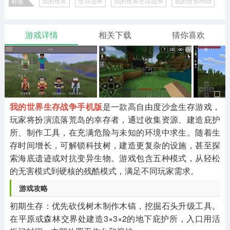
标签
我的世界
生存战争
我的世界生存战争
我的世界mod
二次元
模拟经营
传奇手游
587款应用
10769款应用
940款应用
我的世界双人模式
游戏详情
相关下载
猜你喜欢
仙侠手游
手赚网赚
绝地求生
485款应用
446款应用
34款应用
三国游戏
我的世界
像素游戏
3933款应用
69款应用
700款应用
我的世界生存战争手机版
是一款高自由度沙盒生存游戏，
玩家将扮演流落荒岛的幸存者，通过收集资源、建造庇护
其他
末日游戏
pc游戏
所、制作工具，在充满危险与未知的环境中求生。随着生
981款应用
1406款应用
3444款应用
存时间增长，可解锁科技树，建造更复杂的设施，甚至探
索海底遗迹或对抗变异生物。游戏包含五种模式，从轻松
的无害模式到硬核的残酷模式，满足不同玩家需求。
游戏攻略
软件教程
热点新闻
63款应用
8款应用
8款应用
游戏攻略
初期生存：优先砍伐树木制作木镐，挖掘石头升级工具。
在平原或森林交界处建造3×3×2的地下庇护所，入口用活