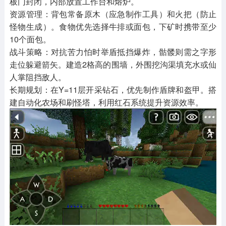
板门封闭，内部放置工作台和熔炉。
资源管理：背包常备原木（应急制作工具）和火把（防止
怪物生成）。食物优先选择牛排或面包，下矿时携带至少
10个面包。
战斗策略：对抗苦力怕时举盾抵挡爆炸，骷髅则需之字形
走位躲避箭矢。建造2格高的围墙，外围挖沟渠填充水或仙
人掌阻挡敌人。
长期规划：在Y=11层开采钻石，优先制作盾牌和盔甲。搭
建自动化农场和刷怪塔，利用红石系统提升资源效率。