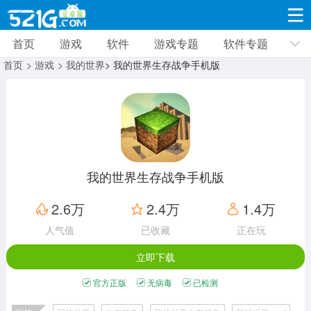
首页
游戏
软件
游戏专题
软件专题
游戏
软件
游戏专题
软件专题
新闻资讯
首页
> 游戏
> 我的世界
> 我的世界生存战争手机版
角色扮演
射击枪战
策略塔防
19318款应用
8693款应用
10009款应用
休闲益智
动作闯关
冒险解谜
39340款应用
12964款应用
9186款应用
我的世界生存战争手机版
赛车竞速
卡牌对战
体育运动
2.6万
2.4万
1.4万
3630款应用
2051款应用
1279款应用
人气值
已收藏
正在玩
立即下载
音乐舞蹈
手游辅助
mod游戏
515款应用
1958款应用
351款应用
官方正版
无病毒
已检测