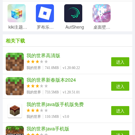
kiki主题壁纸
罗布乐思Roblox中文版
AutSheng
桌面壁纸精灵
相关下载
我的世界生存战争手机版
美颜照片拼贴
哈屏宠物 v2.2.0 安卓版
我的世界村民模组版
我的世界高清版
进入
我的世界
741.0MB
v1.20.60.22
我的世界新春版本2024
珍妮模组最新版本
我的世界幸运岩浆生存
我的世界暑期双版本
我的世界瞬时建造
进入
我的世界
733.5MB
v1.20.51.01
我的世界java版手机版免费
我的世界火影模组
我的世界有点咸空岛
生存战争野人岛工业时代模组
我的世界雾中人模组
进入
我的世界
110.1MB
v3.0
我的世界java手机版