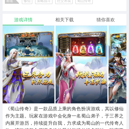
标签
修仙
策略战斗
社交养成
蜀山传奇
二次元
模拟经营
传奇手游
587款应用
10769款应用
940款应用
仙侠修真RPG游戏精选
蜀山传奇版本合集
中国风武侠游戏下载
游戏详情
相关下载
猜你喜欢
仙侠手游
手赚网赚
绝地求生
485款应用
446款应用
34款应用
三国游戏
我的世界
像素游戏
3933款应用
69款应用
700款应用
其他
末日游戏
pc游戏
981款应用
1406款应用
3444款应用
游戏攻略
软件教程
热点新闻
63款应用
8款应用
8款应用
《蜀山传奇》是一款品质上乘的角色扮演游戏，其以修仙
作为主题。玩家在游戏中会化身一名蜀山弟子，于三界之
内展开游历，持续提升自我，力求成为蜀山的一代传奇人