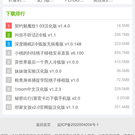
下载排行
1
契约魅魔纹1.03汉化版 v1.4.0
18.5MB
如月真绫的指导正版
来了老弟手游直装版
狐月玉兔合击传奇游戏绿色版
斗罗大陆斗神再临游戏正版
2
叫你不听话2冷狐 v1.1
296.7MB
3
深度睡眠2冷狐版无病毒版 v1.0.148
223.0MB
4
小桃的纠结桃子移植安卓直装 v6.100
856.7MB
幽浮2天选者之战(XCOM2)免费原版
马桶人大战监控人安卓免费版
5
异世界最后一个男人冷狐版 v1.0.0
410.0MB
6
妹妹做实验汉化版 v1.0.0
36.0MB
7
检查身体捕捉学院桃子移植版 v1.0
72.5MB
8
1room中文汉化版 v1.2.3
229.0MB
9
秘密出行(塞雷卡2)下载手机版 v2.0
2.20GB
10
邻家女孩v2.0官网版汉化版 v1.1.0
551.4MB
返回首页
皖ICP备2022004204号-1