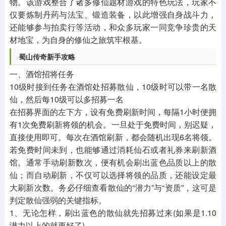
物。该游戏整合了诸多修仙题材游戏的特色玩法，玩家不
仅要炼制丹药与法宝、锻造装备，以此增强自身战斗力，
还能够参与拍卖行等活动，和众多玩家一同竞争珍贵的天
材地宝，为自身的修仙之旅筑牢根基。
蜀山传奇新手攻略
一、酒馆招将任务
10级时接到任务在酒馆处招募散仙，10级时可以带一名散
仙，然后每10级可以多招募一名
在招募界面的左下方，设有免费刷新时间，每隔1小时便拥
有1次免费刷新将领的机会。一旦处于免费时间，别迟疑，
直接使用即可。每次在酒馆刷新，都会随机出现6名将领。
若免费时间未到，也能够通过消耗仙石或者礼券来刷新酒
馆。通常手动刷新数次，便有机会刷出蓝色品质以上的散
仙；而自动刷新，不仅可以选择将领的品质，还能设定最
大刷新次数。务必仔细查看散仙的“潜力”与“资质”，这可是
判定散仙强弱的关键指标。
1、无论怎样，刷出蓝色的散仙就先招募过来(如果是1.10
潜力以上的就更好了)