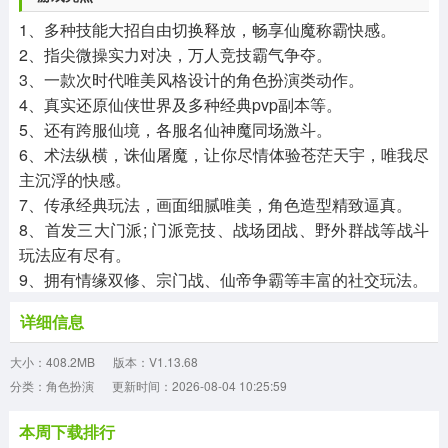
1、多种技能大招自由切换释放，畅享仙魔称霸快感。
2、指尖微操实力对决，万人竞技霸气争夺。
3、一款次时代唯美风格设计的角色扮演类动作。
4、真实还原仙侠世界及多种经典pvp副本等。
5、还有跨服仙境，各服名仙神魔同场激斗。
6、术法纵横，诛仙屠魔，让你尽情体验苍茫天宇，唯我尽
主沉浮的快感。
7、传承经典玩法，画面细腻唯美，角色造型精致逼真。
8、首发三大门派; 门派竞技、战场团战、野外群战等战斗
玩法应有尽有。
9、拥有情缘双修、宗门战、仙帝争霸等丰富的社交玩法。
详细信息
大小：408.2MB
版本：V1.13.68
分类：角色扮演
更新时间：2026-08-04 10:25:59
本周下载排行