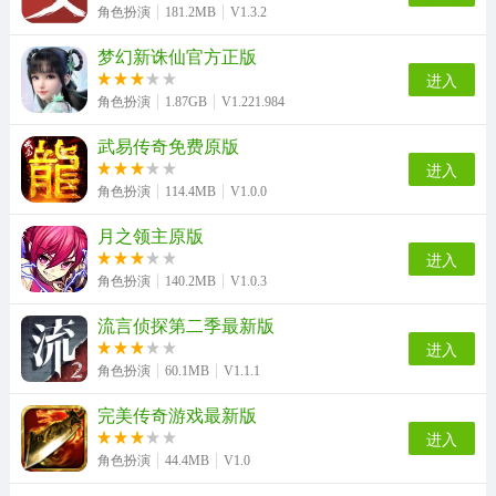
角色扮演
181.2MB
V1.3.2
梦幻新诛仙官方正版
进入
角色扮演
1.87GB
V1.221.984
武易传奇免费原版
进入
角色扮演
114.4MB
V1.0.0
月之领主原版
进入
角色扮演
140.2MB
V1.0.3
流言侦探第二季最新版
进入
角色扮演
60.1MB
V1.1.1
完美传奇游戏最新版
进入
角色扮演
44.4MB
V1.0