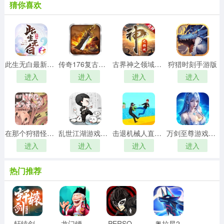
猜你喜欢
此生无白最新免费版
传奇176复古传奇免费版
古界神之领域原版
狩猎时刻手游版
进入
进入
进入
进入
在那个狩猎怪兽的村子里游戏最新版
乱世江湖游戏正版
击退机械人直装游戏版
万剑至尊游戏绿色版
进入
进入
进入
进入
热门推荐
轩辕剑：剑之源手游免费版
龙门镖局游戏安装包
PERSONA手游免费版
奥拉星2安卓版