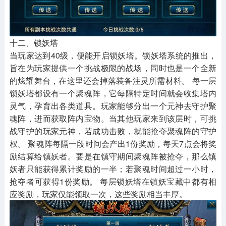
十二、锁妖塔
当玩家达到40级，便能开启锁妖塔。锁妖塔系统的推出，
旨在为玩家提供一个挑战极限的战场，同时也是一个全新
的炫耀舞台，在这里还会掉落装备注灵所需材料。 每一层
锁妖塔都设有一个聚魂阵，它每隔特定时间就会收集塔内
灵气，孕育出各类道具。玩家能够分出一个元神去守护聚
魂阵，进而获取阵内宝物。当其他玩家来到该层时，可挑
战守护的玩家元神，若成功击败，就能抢夺聚魂阵的守护
权。 聚魂阵每隔一段时间会产出1份奖励，每天7点会将奖
励结算给镇妖者。要是在镇守期间聚魂阵被抢夺，那么镇
妖者只能获得累计奖励的一半；若聚魂时间超过一小时，
抢夺者可获得1份奖励。 每层锁妖塔在镇妖宝藏中都有相
应奖励，玩家仅能领取一次，这些奖励相当丰厚。