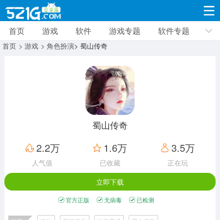
首页
游戏
软件
游戏专题
软件专题
游戏
软件
游戏专题
软件专题
新闻资讯
首页
> 游戏
> 角色扮演
> 蜀山传奇
角色扮演
射击枪战
策略塔防
19318款应用
8693款应用
10009款应用
休闲益智
动作闯关
冒险解谜
39340款应用
12964款应用
9186款应用
蜀山传奇
赛车竞速
卡牌对战
体育运动
2.2万
1.6万
3.5万
3630款应用
2051款应用
1279款应用
人气值
已收藏
正在玩
立即下载
音乐舞蹈
手游辅助
mod游戏
515款应用
1958款应用
351款应用
官方正版
无病毒
已检测