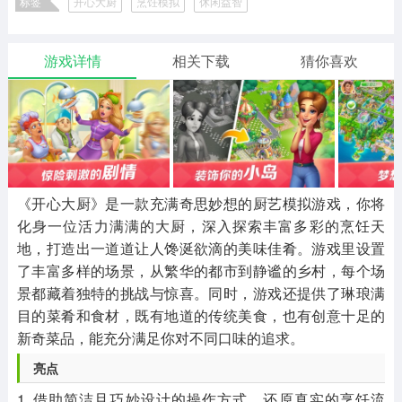
标签
开心大厨
烹饪模拟
休闲益智
二次元
模拟经营
传奇手游
586款应用
10766款应用
940款应用
游戏详情
相关下载
猜你喜欢
仙侠手游
手赚网赚
绝地求生
485款应用
446款应用
34款应用
三国游戏
我的世界
像素游戏
3931款应用
69款应用
700款应用
《开心大厨》是一款充满奇思妙想的厨艺模拟游戏，你将
化身一位活力满满的大厨，深入探索丰富多彩的烹饪天
其他
末日游戏
pc游戏
地，打造出一道道让人馋涎欲滴的美味佳肴。游戏里设置
981款应用
1405款应用
3443款应用
了丰富多样的场景，从繁华的都市到静谧的乡村，每个场
景都藏着独特的挑战与惊喜。同时，游戏还提供了琳琅满
游戏攻略
软件教程
热点新闻
目的菜肴和食材，既有地道的传统美食，也有创意十足的
63款应用
8款应用
8款应用
新奇菜品，能充分满足你对不同口味的追求。
亮点
1. 借助简洁且巧妙设计的操作方式，还原真实的烹饪流