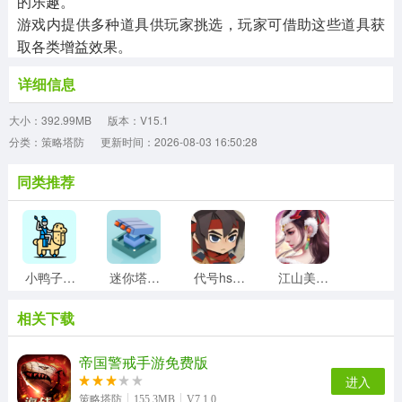
的乐趣。
游戏内提供多种道具供玩家挑选，玩家可借助这些道具获
取各类增益效果。
详细信息
大小：392.99MB
版本：V15.1
分类：策略塔防
更新时间：2026-08-03 16:50:28
同类推荐
小鸭子战争直装版
迷你塔防2游戏纯净最新版
代号hs游戏绿色版
江山美人计手机最新版
相关下载
火车傲游世界直装版
密教模拟器游戏纯净版
城市帝国手游无广告版
文明与征服安卓免费版
帝国警戒手游免费版
进入
策略塔防
155.3MB
V7.1.0