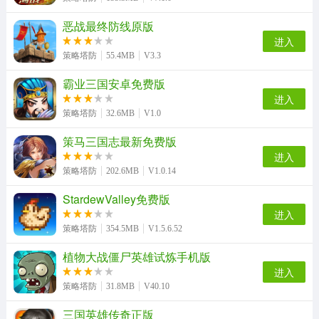
恶战最终防线原版
世界Online游戏正版
越野长途巴士模拟器免费原版
乐游三国BT版
将临天下手机最新版
进入
策略塔防
55.4MB
V3.3
霸业三国安卓免费版
猫咪大战争日服无广告版
封神传奇手游无广告版
美人三国最新版
中华三国志内购最新免费版
进入
策略塔防
32.6MB
V1.0
策马三国志最新免费版
进入
英雄无敌ol游戏完整版
海盗战斗时代的船只官方最新版
策略塔防
202.6MB
V1.0.14
StardewValley免费版
进入
策略塔防
354.5MB
V1.5.6.52
植物大战僵尸英雄试炼手机版
进入
策略塔防
31.8MB
V40.10
三国英雄传奇正版