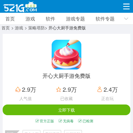
首页
游戏
软件
游戏专题
软件专题
游戏
软件
游戏专题
软件专题
新闻资讯
首页
> 游戏
> 策略塔防
> 开心大厨手游免费版
角色扮演
射击枪战
策略塔防
19310款应用
8692款应用
10005款应用
休闲益智
动作闯关
冒险解谜
39323款应用
12960款应用
9185款应用
开心大厨手游免费版
赛车竞速
卡牌对战
体育运动
2.9万
2.9万
2.4万
3628款应用
2051款应用
1278款应用
人气值
已收藏
正在玩
立即下载
音乐舞蹈
手游辅助
mod游戏
515款应用
1958款应用
351款应用
官方正版
无病毒
已检测