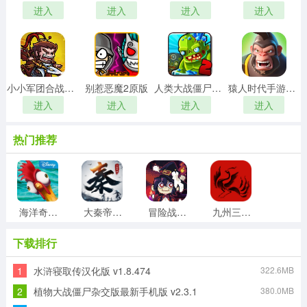
进入
进入
进入
进入
小小军团合战三国游戏无广告版
别惹恶魔2原版
人类大战僵尸手游版
猿人时代手游直装版
进入
进入
进入
进入
热门推荐
海洋奇缘游戏无广告版
大秦帝国之纵横天下手游无广告版
冒险战记安卓免费版
九州三国志免费版
下载排行
1
水浒寝取传汉化版 v1.8.474
322.6MB
纵横三国自走棋游戏纯净版
少年三国志零官方正版
雄霸天地游戏正版
蜜糖世界恋姬无双游戏无广告版
2
植物大战僵尸杂交版最新手机版 v2.3.1
380.0MB