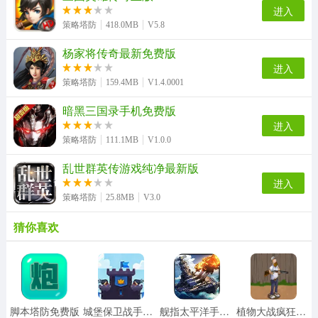
进入
策略塔防
418.0MB
V5.8
杨家将传奇最新免费版
进入
策略塔防
159.4MB
V1.4.0001
暗黑三国录手机免费版
进入
策略塔防
111.1MB
V1.0.0
乱世群英传游戏纯净最新版
进入
策略塔防
25.8MB
V3.0
猜你喜欢
脚本塔防免费版
城堡保卫战手机版
舰指太平洋手游无广告版
植物大战疯狂戴夫游戏纯净版