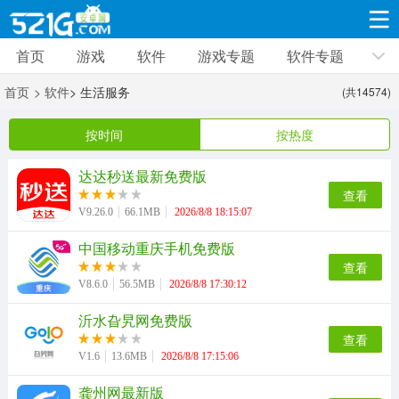
首页
游戏
软件
游戏专题
软件专题
游戏
软件
游戏专题
软件专题
新闻资讯
首页
> 软件
> 生活服务
(共14574)
角色扮演
射击枪战
策略塔防
19332款应用
8693款应用
10012款应用
按时间
按热度
达达秒送最新免费版
休闲益智
动作闯关
冒险解谜
查看
39347款应用
12966款应用
9188款应用
V9.26.0
66.1MB
2026/8/8 18:15:07
中国移动重庆手机免费版
赛车竞速
卡牌对战
体育运动
查看
3632款应用
2052款应用
1280款应用
V8.6.0
56.5MB
2026/8/8 17:30:12
沂水旮旯网免费版
音乐舞蹈
手游辅助
mod游戏
查看
515款应用
1959款应用
351款应用
V1.6
13.6MB
2026/8/8 17:15:06
龚州网最新版