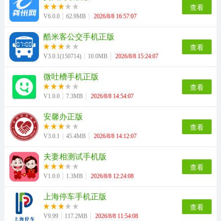
二次元
模拟经营
传奇手游
查看
587款应用
10773款应用
942款应用
V6.0.0
62.9MB
2026/8/8 16:57:07
酷米客公交手机正版
仙侠手游
手赚网赚
绝地求生
查看
485款应用
446款应用
34款应用
V3.0.1(150714)
10.0MB
2026/8/8 15:24:07
微吐槽手机正版
三国游戏
我的世界
像素游戏
查看
3934款应用
69款应用
700款应用
V1.0.0
7.3MB
2026/8/8 14:54:07
安馨办正版
其他
末日游戏
pc游戏
查看
981款应用
1407款应用
3449款应用
V3.0.1
45.4MB
2026/8/8 14:12:07
夫妻相测试手机版
游戏攻略
软件教程
热点新闻
查看
63款应用
8款应用
8款应用
V1.0.0
1.3MB
2026/8/8 12:24:08
上海停车手机正版
查看
V9.99
117.2MB
2026/8/8 11:54:08