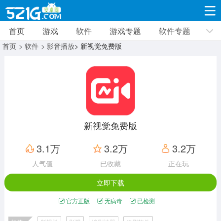
首页
游戏
软件
游戏专题
软件专题
游戏
软件
游戏专题
软件专题
新闻资讯
首页
> 软件
> 影音播放
> 新视觉免费版
角色扮演
射击枪战
策略塔防
19287款应用
8685款应用
9996款应用
休闲益智
动作闯关
冒险解谜
39300款应用
12950款应用
9178款应用
新视觉免费版
赛车竞速
卡牌对战
体育运动
3.1万
3.2万
3.2万
3624款应用
2045款应用
1276款应用
人气值
已收藏
正在玩
立即下载
音乐舞蹈
手游辅助
mod游戏
515款应用
1957款应用
351款应用
官方正版
无病毒
已检测