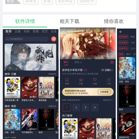
标签
新视觉
影视
追剧神器
追剧软件
二次元
模拟经营
传奇手游
585款应用
10761款应用
928款应用
软件详情
相关下载
猜你喜欢
仙侠手游
手赚网赚
绝地求生
484款应用
446款应用
34款应用
三国游戏
我的世界
像素游戏
3928款应用
69款应用
700款应用
其他
末日游戏
pc游戏
981款应用
1404款应用
3432款应用
游戏攻略
软件教程
热点新闻
63款应用
8款应用
8款应用