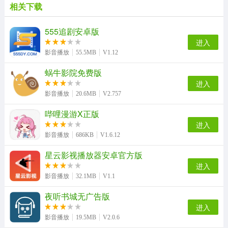
相关下载
竹菊影视正版
淘淘象影视通用版
八度影院手机版
看看屋影视正版
555追剧安卓版
进入
影音播放
55.5MB
V1.12
蜗牛影院免费版
八度影视安卓官方版
蓝鲸体育最新版
新片场手机免费版
小莉影院无广告版
进入
影音播放
20.6MB
V2.757
哔哩漫游X正版
全民啃书手机正版
皮皮影视官方正版
合欢堂手机免费版
i看TV安卓免费版
进入
影音播放
686KB
V1.6.12
星云影视播放器安卓官方版
进入
5g影视安卓直装版
轻颜最新免费版
影音播放
32.1MB
V1.1
夜听书城无广告版
进入
影音播放
19.5MB
V2.0.6