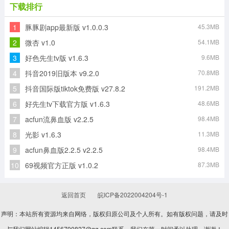
下载排行
1
豚豚剧app最新版 v1.0.0.3
45.3MB
ChicCam安卓直装版
Bestv当贝影视安卓版
Hanime动漫手机正版
720影视安卓版
2
微杏 v1.0
54.1MB
3
好色先生tv版 v1.6.3
9.6MB
4
抖音2019旧版本 v9.2.0
70.8MB
雷龙影视官方最新版
WalkPlay官方正版
5
抖音国际版tiktok免费版 v27.8.2
191.2MB
6
好先生tv下载官方版 v1.6.3
48.6MB
7
acfun流鼻血版 v2.2.5
98.4MB
8
光影 v1.6.3
11.3MB
9
acfun鼻血版2.2.5 v2.2.5
98.4MB
10
69视频官方正版 v1.0.2
87.3MB
返回首页
皖ICP备2022004204号-1
声明：本站所有资源均来自网络，版权归原公司及个人所有。如有版权问题，请及时
与我们网站编辑1456790827@qq.com联系，我们在第一时间予以处理，谢谢！