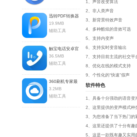
1、声音改变算法
2、非人类声音
迅转PDF转换器
3、新背景特效声音
正版
19.9MB
4、多种酷炫的音效可选
辅助工具
5、支持内变声
6、支持实时变音输出
触宝电话安卓官
方版
36.5MB
7、支持目前主流的社交平
辅助工具
8、优化在线的模式支持
9、个性化的“快速”假声
360刷机专家最
软件特色
新版
3.2MB
辅助工具
1、具备十分强劲的语音变
2、这里提供的变声模式种
3、为您准备了当下热门的
4、这里还提供了十分有趣
5、这是一款既有趣又实用