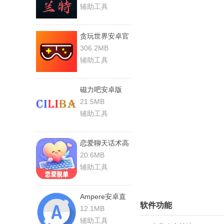
辅助工具
贪玩世界安卓官
方版
306.2MB
辅助工具
磁力吧安卓版
21.5MB
辅助工具
恋爱聊天话术高
情商回复助手手
20.6MB
机版
辅助工具
Ampere安卓直
软件功能
装版
12.1MB
辅助工具