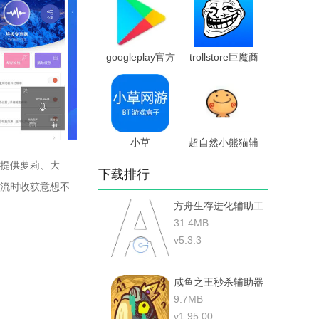
googleplay官方
trollstore巨魔商
版
店官网版
小草
超自然小熊猫辅
助器免费版
提供萝莉、大
下载排行
流时收获意想不
方舟生存进化辅助工
具
31.4MB
v5.3.3
咸鱼之王秒杀辅助器
免费版
9.7MB
v1.95.00