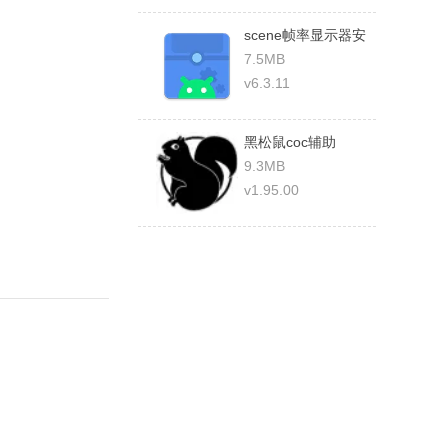
scene帧率显示器安
卓版
7.5MB
v6.3.11
黑松鼠coc辅助
9.3MB
v1.95.00