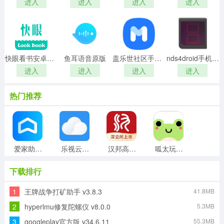
进入
进入
进入
进入
快眼看书安卓官方版
鱼耳语音原版
盖乐世社区手机最新版
nds4droid手机正版
进入
进入
进入
进入
热门推荐
爱家助手免费原版
乐视云盘通用版
汉邦高科彩虹云安卓版
呱太玩手机免费版
下载排行
1
王牌战争打矿助手 v3.8.3
41.8MB
搜狗导航安卓版
随记备忘录安卓官方版
捷径库手机最新版
比例盒子官方正版
2
hyperlmu修复陀螺仪 v8.0.0
5.3MB
3
googleplay官方版 v34.6.11
55.3MB