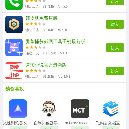
进入
辅助工具
31.7MB
V4.5.5
领皮肤免费原版
进入
辅助工具
80.3MB
v2.0.8
屏幕捕获截图工具手机最新版
进入
辅助工具
100.1MB
V1.3
速读小说官方最新版
进入
辅助工具
91.2MB
V2.4.0.1
猜你喜欢
光速浏览器安卓直装版
自制头像器手机免费版
mifareclassictool原版
飞鸽云文档直装版