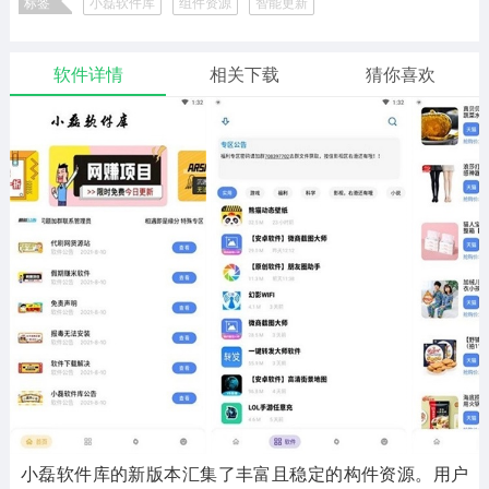
标签
小磊软件库
组件资源
智能更新
二次元
模拟经营
传奇手游
586款应用
10765款应用
940款应用
软件详情
相关下载
猜你喜欢
仙侠手游
手赚网赚
绝地求生
485款应用
446款应用
34款应用
三国游戏
我的世界
像素游戏
3931款应用
69款应用
700款应用
其他
末日游戏
pc游戏
981款应用
1405款应用
3443款应用
游戏攻略
软件教程
热点新闻
63款应用
8款应用
8款应用
小磊软件库的新版本汇集了丰富且稳定的构件资源。用户