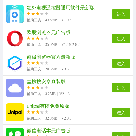
红外电视遥控器通用软件最新版
isoftbox氛围灯手机正版
动漫屋盒子手机版
可达鸭解封器安卓免费版
健康甘肃原版
进入
辅助工具
43.5MB
V1.0.3
欧朋浏览器无广告版
屏保壁纸大全无广告版
蓝光浏览器官方正版
蜀山浏览器免费版
ShazamEncore-231123无广告版
进入
辅助工具
35.0MB
V12.102.0.2
超级浏览器官方最新版
进入
知己交友手机版
凌天资源站安卓免费版
辅助工具
29.5MB
V3.53
盘搜搜安卓直装版
进入
辅助工具
3.2MB
V2.1.3
unipal有陪免费原版
进入
辅助工具
32.8MB
V2.0.8
微信电话本无广告版