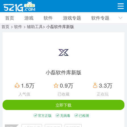
首页
游戏
软件
游戏专题
软件专题
游戏
软件
游戏专题
软件专题
新闻资讯
首页
> 软件
> 辅助工具
> 小磊软件库新版
角色扮演
射击枪战
策略塔防
19309款应用
8691款应用
10005款应用
休闲益智
动作闯关
冒险解谜
39321款应用
12960款应用
9182款应用
小磊软件库新版
赛车竞速
卡牌对战
体育运动
1.5万
0.9万
3.3万
3628款应用
2051款应用
1277款应用
人气值
已收藏
正在玩
立即下载
音乐舞蹈
手游辅助
mod游戏
515款应用
1958款应用
351款应用
官方正版
无病毒
已检测