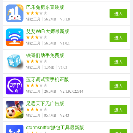
巴乐兔房东直装版
进入
辅助工具
56.2MB
V3.1.8
爻爻WiFi大师最新版
进入
辅助工具
56.6MB
V1.0.1
铁哥们助手免费版
进入
辅助工具
1.3MB
V1.03
蓝牙调试宝手机正版
进入
辅助工具
26.0MB
V2.1.92.022814
足霸天下无广告版
进入
辅助工具
95.4MB
V2.43
stormsniffer抓包工具最新版