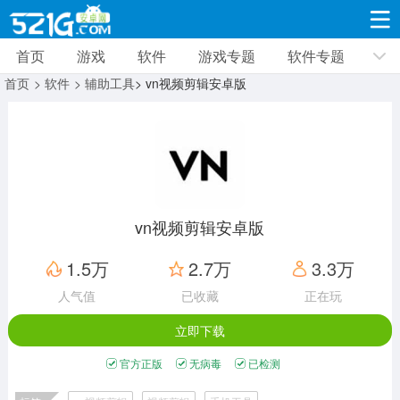
首页
游戏
软件
游戏专题
软件专题
游戏
软件
游戏专题
软件专题
新闻资讯
首页
> 软件
> 辅助工具
> vn视频剪辑安卓版
角色扮演
射击枪战
策略塔防
19287款应用
8685款应用
9996款应用
休闲益智
动作闯关
冒险解谜
39300款应用
12950款应用
9178款应用
vn视频剪辑安卓版
赛车竞速
卡牌对战
体育运动
1.5万
2.7万
3.3万
3624款应用
2045款应用
1276款应用
人气值
已收藏
正在玩
立即下载
音乐舞蹈
手游辅助
mod游戏
515款应用
1957款应用
351款应用
官方正版
无病毒
已检测