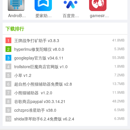
AndroBench安卓版
爱家助手直装版
百度营销正版
gamesir手机免费版
下载排行
1
王牌战争打矿助手 v3.8.3
41.8MB
zonealarm手机最新版
一个奇鸽船新体验2026官方版
XBROWSER安卓版
电量充满警示闹铃r351安卓官方版
2
hyperlmu修复陀螺仪 v8.0.0
5.3MB
3
googleplay官方版 v34.6.11
55.3MB
4
trollstore巨魔商店官网版 v1.0
1.8MB
手速测试器直装版
掌上TGP无广告版
5
小草 v1.2
7.2MB
6
超自然小熊猫辅助器免费版 v2.8
13.7MB
7
小熊猫辅助器 v1.2.0
11.9MB
8
谷歌商店paypal v30.3.14.21
48.2MB
9
cchzpro准星助手 v38.0
6.5MB
10
shida弹琴助手6.2.4免费版 v6.2.4
6.3MB