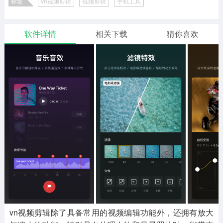
标签
vn视频剪辑
视频剪辑
手机工具
二次元
模拟经营
传奇手游
585款应用
10761款应用
928款应用
软件详情
相关下载
猜你喜欢
仙侠手游
手赚网赚
绝地求生
484款应用
446款应用
34款应用
三国游戏
我的世界
像素游戏
3928款应用
69款应用
700款应用
其他
末日游戏
pc游戏
981款应用
1404款应用
3432款应用
游戏攻略
软件教程
热点新闻
63款应用
8款应用
8款应用
vn视频剪辑除了具备常用的视频编辑功能外，还拥有放大