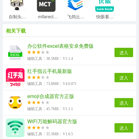
自制头像器手机免费版
mifareclassictool原版
飞鸽云文档直装版
快眼看书安卓官方版
相关下载
鱼耳语音原版
盖乐世社区手机最新版
nds4droid手机正版
爱家助手免费原版
办公软件excel表格安卓免费版
进入
辅助工具
38.5MB
V1.1.4
红手指云手机最新版
乐视云盘通用版
汉邦高科彩虹云安卓版
呱太玩手机免费版
搜狗导航安卓版
进入
辅助工具
73.8MB
V4.0.071
emoji合成器官方正版
随记备忘录安卓官方版
捷径库手机最新版
比例盒子官方正版
搜搜soso慧眼正版
进入
辅助工具
45.7MB
V1.1.1
WiFi万能解码器官方版
进入
好玩友官方正版
阿拉伯语学习手机免费版
辅助工具
35.3MB
V1.0.5