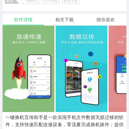
标签
一键换机
文件传输
数据克隆
二次元
模拟经营
传奇手游
587款应用
10773款应用
942款应用
软件详情
相关下载
猜你喜欢
仙侠手游
手赚网赚
绝地求生
485款应用
446款应用
34款应用
三国游戏
我的世界
像素游戏
3934款应用
69款应用
700款应用
其他
末日游戏
pc游戏
981款应用
1407款应用
3449款应用
游戏攻略
软件教程
热点新闻
63款应用
8款应用
8款应用
一键换机互传助手是一款实现手机文件数据无损迁移的软
件，支持快速匹配连接设备，零流量完成换机操作；提供