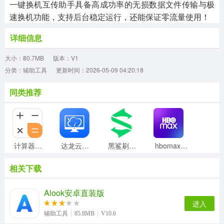
一键换机互传助手具备高成功率的无损数据文件传输与极
速换机功能，支持后台稳定运行，还能保证零流量使用！
详细信息
大小：80.7MB
版本：V1
分类：辅助工具
更新时间：2026-05-09 04:20:18
同类推荐
计算器智能计算手机免费版
达龙云电脑无广告版
黑鲨刷机助手手机最新版
hbomax通用版
相关下载
解压工具箱手机最新版
易腾云原版
Droidcamx手机最新版
LBE安全大师安卓版
Alook安卓直装版
进入
辅助工具
85.8MB
V10.6