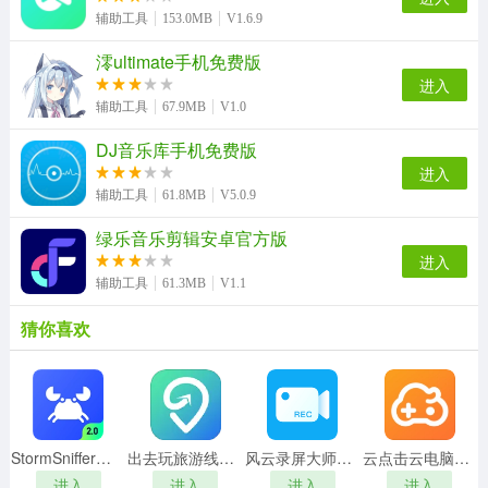
辅助工具
153.0MB
V1.6.9
澪ultimate手机免费版
进入
辅助工具
67.9MB
V1.0
DJ音乐库手机免费版
进入
辅助工具
61.8MB
V5.0.9
绿乐音乐剪辑安卓官方版
进入
辅助工具
61.3MB
V1.1
猜你喜欢
StormSniffer官方最新版
出去玩旅游线路规划手机正版
风云录屏大师通用版
云点击云电脑手机正版
进入
进入
进入
进入