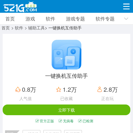
首页
游戏
软件
游戏专题
软件专题
游戏
软件
游戏专题
软件专题
新闻资讯
首页
> 软件
> 辅助工具
> 一键换机互传助手
角色扮演
射击枪战
策略塔防
19332款应用
8693款应用
10012款应用
休闲益智
动作闯关
冒险解谜
39347款应用
12966款应用
9188款应用
一键换机互传助手
赛车竞速
卡牌对战
体育运动
0.8万
1.2万
2.8万
3632款应用
2052款应用
1280款应用
人气值
已收藏
正在玩
立即下载
音乐舞蹈
手游辅助
mod游戏
515款应用
1959款应用
351款应用
官方正版
无病毒
已检测