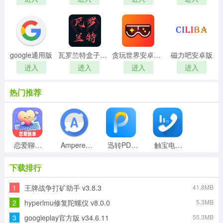
google通用版
瓦罗兰特盒子官方正版
贪玩世界安卓官方版
磁力吧安卓版
进入
进入
进入
进入
热门推荐
恋爱聊天话术高情商回复助手手机版
Ampere安卓直装版
迅转PDF转换器正版
触宝电话安卓官方版
下载排行
1
王牌战争打矿助手 v3.8.3
41.8MB
360刷机专家最新版
isoftbox氛围灯手机正版
动漫屋盒子手机版
可达鸭解封器安卓免费版
2
hyperlmu修复陀螺仪 v8.0.0
5.3MB
3
googleplay官方版 v34.6.11
55.3MB