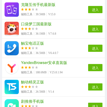
克隆互传手机最新版
大角虫漫画手机最新版
新射雕群侠传之铁血丹心手机版
光氪充电提示音官方最新版
口袋网咖手机免费版
进入
辅助工具
39.5MB
V15.0
口袋梦三国最新版
自动点点手机版
极速清理大师手机免费版
亲Key键盘手机版
解压专家安卓官方版
进入
辅助工具
36.1MB
V7.6.8
触宝电话正版
进入
工友之家直装版
agefans原版
辅助工具
36.5MB
V6.4.0.7
YandexBrowser安卓直装版
进入
辅助工具
188.6MB
V25.8.1.94
触动精灵正版
进入
辅助工具
26.5MB
V1.4
剧推推手机版
进入