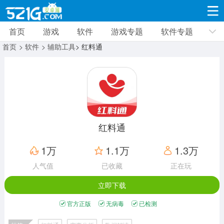
首页
游戏
软件
游戏专题
软件专题
游戏
软件
游戏专题
软件专题
新闻资讯
首页
> 软件
> 辅助工具
> 红料通
角色扮演
射击枪战
策略塔防
19335款应用
8694款应用
10014款应用
休闲益智
动作闯关
冒险解谜
39351款应用
12968款应用
9188款应用
红料通
赛车竞速
卡牌对战
体育运动
1万
1.1万
1.3万
3633款应用
2053款应用
1280款应用
人气值
已收藏
正在玩
立即下载
音乐舞蹈
手游辅助
mod游戏
515款应用
1959款应用
351款应用
官方正版
无病毒
已检测