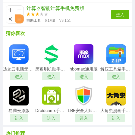
计算器智能计算手机免费版
进入
辅助工具
6.1MB
V3.1.51
猜你喜欢
达龙云电脑无广告版
黑鲨刷机助手手机最新版
hbomax通用版
解压工具箱手机最新版
进入
进入
进入
进入
易腾云原版
Droidcamx手机最新版
LBE安全大师安卓版
大角虫漫画手机最新版
进入
进入
进入
进入
热门推荐