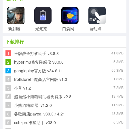
新射雕群侠传之铁血丹心手机版
光氪充电提示音官方最新版
口袋网咖手机免费版
自动点点手机版
下载排行
1
王牌战争打矿助手 v3.8.3
41.8MB
极速清理大师手机免费版
亲Key键盘手机版
解压专家安卓官方版
工友之家直装版
2
hyperlmu修复陀螺仪 v8.0.0
5.3MB
3
googleplay官方版 v34.6.11
55.3MB
4
trollstore巨魔商店官网版 v1.0
1.8MB
agefans原版
Alook安卓直装版
5
小草 v1.2
7.2MB
6
超自然小熊猫辅助器免费版 v2.8
13.7MB
7
小熊猫辅助器 v1.2.0
11.9MB
8
谷歌商店paypal v30.3.14.21
48.2MB
9
cchzpro准星助手 v38.0
6.5MB