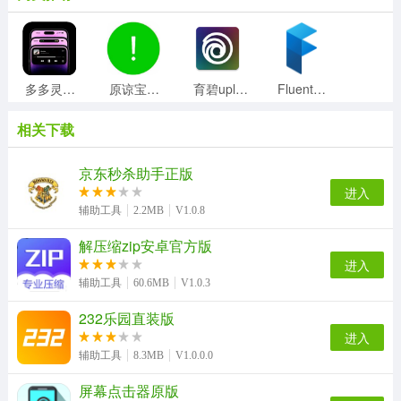
多多灵动岛手机最新版
原谅宝手机版
育碧uplay手机免费版
Fluent图标包官方版
相关下载
磁力天堂手机正版
Poki助手安卓免费版
xposed框架通用版
hzzspro最新免费版
京东秒杀助手正版
进入
辅助工具
2.2MB
V1.0.8
解压缩zip安卓官方版
投屏电视助手手机最新版
当贝助手无广告版
冒泡鸭手机最新版
多玩盒子安卓直装版
进入
辅助工具
60.6MB
V1.0.3
232乐园直装版
wifi密码查看助手手机免费版
口袋妖怪图鉴通用版
七点工具箱手机版
yuzu模拟器直装版
进入
辅助工具
8.3MB
V1.0.0.0
屏幕点击器原版