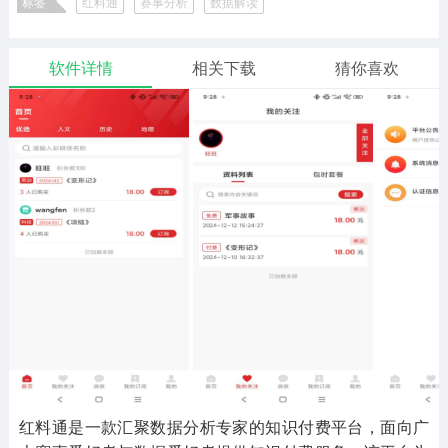
标签
红料通
赛事分析
数据解读
二次元
模拟经营
传奇手游
587款应用
10773款应用
945款应用
软件详情
相关下载
猜你喜欢
仙侠手游
手赚网赚
绝地求生
485款应用
446款应用
34款应用
三国游戏
我的世界
像素游戏
3934款应用
69款应用
701款应用
其他
末日游戏
pc游戏
983款应用
1408款应用
3450款应用
游戏攻略
软件教程
热点新闻
63款应用
8款应用
8款应用
红料通是一款汇聚数据分析专家的知识付费平台，面向广