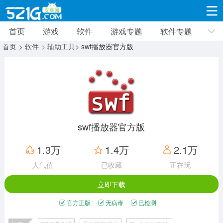
首页
游戏
软件
游戏专题
软件专题
游戏
软件
游戏专题
软件专题
新闻资讯
首页
> 软件
> 辅助工具
> swf播放器官方版
角色扮演
射击枪战
策略塔防
19338款应用
8694款应用
10015款应用
休闲益智
动作闯关
冒险解谜
39352款应用
12971款应用
9189款应用
swf播放器官方版
赛车竞速
卡牌对战
体育运动
1.3万
1.4万
2.1万
3633款应用
2053款应用
1280款应用
人气值
已收藏
正在玩
立即下载
音乐舞蹈
手游辅助
mod游戏
515款应用
1959款应用
351款应用
官方正版
无病毒
已检测