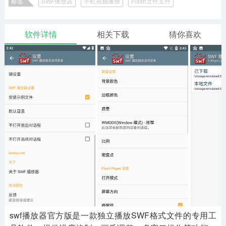
标签
SWF播放器
手机视频播放
Flash文件支持
二次元
模拟经营
传奇手游
587款应用
10773款应用
947款应用
软件详情
相关下载
猜你喜欢
仙侠手游
手赚网赚
绝地求生
485款应用
446款应用
34款应用
三国游戏
我的世界
像素游戏
3934款应用
69款应用
701款应用
其他
末日游戏
pc游戏
983款应用
1408款应用
3450款应用
游戏攻略
软件教程
热点新闻
63款应用
8款应用
8款应用
swf播放器官方版是一款独立播放SWF格式文件的专用工