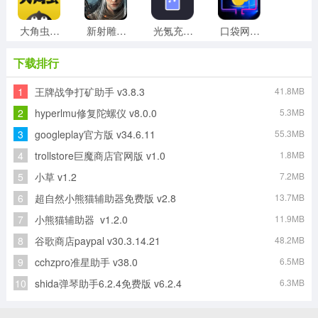
大角虫漫画手机最新版
新射雕群侠传之铁血丹心手机版
光氪充电提示音官方最新版
口袋网咖手机免费版
下载排行
1
王牌战争打矿助手 v3.8.3
41.8MB
自动点点手机版
极速清理大师手机免费版
亲Key键盘手机版
解压专家安卓官方版
2
hyperlmu修复陀螺仪 v8.0.0
5.3MB
3
googleplay官方版 v34.6.11
55.3MB
4
trollstore巨魔商店官网版 v1.0
1.8MB
工友之家直装版
agefans原版
5
小草 v1.2
7.2MB
6
超自然小熊猫辅助器免费版 v2.8
13.7MB
7
小熊猫辅助器 v1.2.0
11.9MB
8
谷歌商店paypal v30.3.14.21
48.2MB
9
cchzpro准星助手 v38.0
6.5MB
10
shida弹琴助手6.2.4免费版 v6.2.4
6.3MB