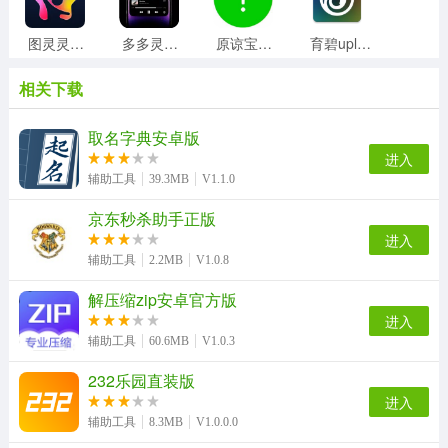
图灵灵手机正版
多多灵动岛手机最新版
原谅宝手机版
育碧uplay手机免费版
相关下载
Fluent图标包官方版
磁力天堂手机正版
Poki助手安卓免费版
xposed框架通用版
取名字典安卓版
进入
辅助工具
39.3MB
V1.1.0
京东秒杀助手正版
hzzspro最新免费版
投屏电视助手手机最新版
当贝助手无广告版
冒泡鸭手机最新版
进入
辅助工具
2.2MB
V1.0.8
解压缩zip安卓官方版
多玩盒子安卓直装版
wifi密码查看助手手机免费版
口袋妖怪图鉴通用版
七点工具箱手机版
进入
辅助工具
60.6MB
V1.0.3
232乐园直装版
进入
yuzu模拟器直装版
瘦瘦官安卓直装版
辅助工具
8.3MB
V1.0.0.0