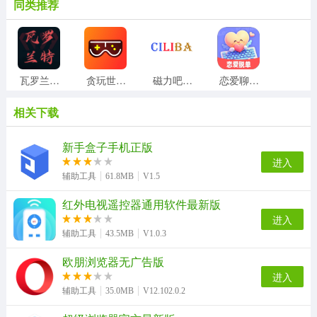
同类推荐
瓦罗兰特盒子官方正版
贪玩世界安卓官方版
磁力吧安卓版
恋爱聊天话术高情商回复助手手机版
相关下载
Ampere安卓直装版
迅转PDF转换器正版
触宝电话安卓官方版
360刷机专家最新版
新手盒子手机正版
进入
辅助工具
61.8MB
V1.5
红外电视遥控器通用软件最新版
isoftbox氛围灯手机正版
动漫屋盒子手机版
可达鸭解封器安卓免费版
健康甘肃原版
进入
辅助工具
43.5MB
V1.0.3
欧朋浏览器无广告版
屏保壁纸大全无广告版
蓝光浏览器官方正版
蜀山浏览器免费版
ShazamEncore-231123无广告版
进入
辅助工具
35.0MB
V12.102.0.2