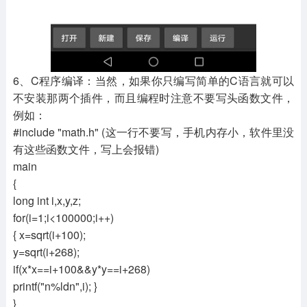
6、C程序编译：当然，如果你只编写简单的C语言就可以
不安装那两个插件，而且编程时注意不要写头函数文件，
例如：
#include "math.h" (这一行不要写，手机内存小，软件里没
有这些函数文件，写上会报错)
main
{
long int i,x,y,z;
for(i=1;i<100000;i++)
{ x=sqrt(i+100);
y=sqrt(i+268);
if(x*x==i+100&&y*y==i+268)
printf("n%ldn",i); }
}