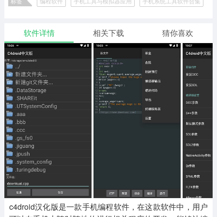
标签
编程软件
手机工具与模拟器应用
手机系统工具软件合集
二次元
模拟经营
传奇手游
586款应用
10765款应用
940款应用
软件详情
相关下载
猜你喜欢
仙侠手游
手赚网赚
绝地求生
485款应用
446款应用
34款应用
三国游戏
我的世界
像素游戏
3931款应用
69款应用
700款应用
其他
末日游戏
pc游戏
981款应用
1405款应用
3443款应用
游戏攻略
软件教程
热点新闻
63款应用
8款应用
8款应用
c4droid汉化版是一款手机编程软件，在这款软件中，用户