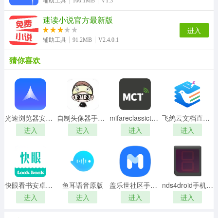
辅助工具
100.1MB
V1.3
速读小说官方最新版
进入
辅助工具
91.2MB
V2.4.0.1
猜你喜欢
光速浏览器安卓直装版
自制头像器手机免费版
mifareclassictool原版
飞鸽云文档直装版
进入
进入
进入
进入
快眼看书安卓官方版
鱼耳语音原版
盖乐世社区手机最新版
nds4droid手机正版
进入
进入
进入
进入