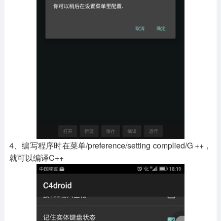
4、编写程序时在菜单/preference/setting complied/G ++，
就可以编译C++