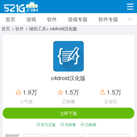
首页
游戏
软件
游戏专题
软件专题
游戏
软件
游戏专题
软件专题
新闻资讯
首页
> 软件
> 辅助工具
> c4droid汉化版
角色扮演
射击枪战
策略塔防
19309款应用
8691款应用
10005款应用
休闲益智
动作闯关
冒险解谜
39321款应用
12960款应用
9182款应用
c4droid汉化版
赛车竞速
卡牌对战
体育运动
1.9万
1.5万
1.5万
3628款应用
2051款应用
1277款应用
人气值
已收藏
正在玩
立即下载
音乐舞蹈
手游辅助
mod游戏
515款应用
1958款应用
351款应用
官方正版
无病毒
已检测