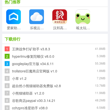
热门推荐
爱家助手免费原版
乐视云盘通用版
汉邦高科彩虹云安卓版
呱太玩手机免费版
下载排行
1
王牌战争打矿助手 v3.8.3
41.8MB
搜狗导航安卓版
随记备忘录安卓官方版
捷径库手机最新版
比例盒子官方正版
2
hyperlmu修复陀螺仪 v8.0.0
5.3MB
3
googleplay官方版 v34.6.11
55.3MB
4
trollstore巨魔商店官网版 v1.0
1.8MB
搜搜soso慧眼正版
好玩友官方正版
5
小草 v1.2
7.2MB
6
超自然小熊猫辅助器免费版 v2.8
13.7MB
7
小熊猫辅助器 v1.2.0
11.9MB
8
谷歌商店paypal v30.3.14.21
48.2MB
9
cchzpro准星助手 v38.0
6.5MB