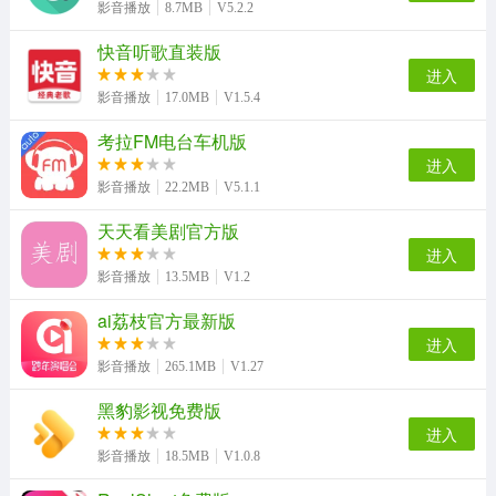
影音播放
8.7MB
V5.2.2
快音听歌直装版
Shazam手机最新版
青苹果影院安卓免费版
危险节奏2无广告版
快云影音官方最新版
进入
影音播放
17.0MB
V1.5.4
考拉FM电台车机版
进入
萌萌脸免费版
魅拍相机最新免费版
影音播放
22.2MB
V5.1.1
天天看美剧官方版
进入
影音播放
13.5MB
V1.2
ai荔枝官方最新版
进入
影音播放
265.1MB
V1.27
黑豹影视免费版
进入
影音播放
18.5MB
V1.0.8