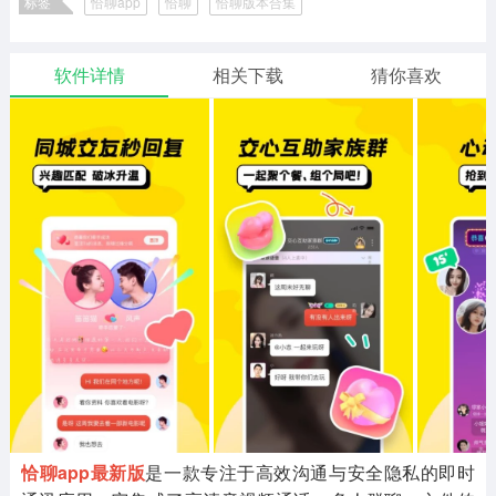
标签
恰聊app
恰聊
恰聊版本合集
二次元
模拟经营
传奇手游
587款应用
10773款应用
943款应用
软件详情
相关下载
猜你喜欢
仙侠手游
手赚网赚
绝地求生
485款应用
446款应用
34款应用
三国游戏
我的世界
像素游戏
3934款应用
69款应用
701款应用
其他
末日游戏
pc游戏
982款应用
1407款应用
3450款应用
游戏攻略
软件教程
热点新闻
63款应用
8款应用
8款应用
恰聊app最新版
是一款专注于高效沟通与安全隐私的即时