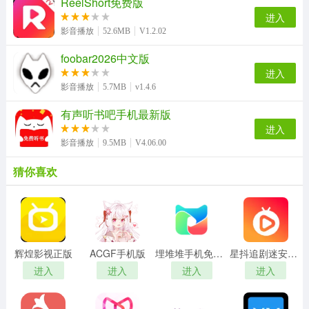
ReelShort免费版
进入
影音播放
52.6MB
V1.2.02
foobar2026中文版
进入
影音播放
5.7MB
v1.4.6
有声听书吧手机最新版
进入
影音播放
9.5MB
V4.06.00
猜你喜欢
辉煌影视正版
ACGF手机版
埋堆堆手机免费版
星抖追剧迷安卓官方版
进入
进入
进入
进入