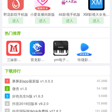
野花影院手机版
小爱直播间新版
66影视手机版
XM影视大全免费版
进入
进入
进入
进入
热门推荐
三妹影院最新免费版
雷龙影视手机最新版
ym电子钢琴安卓版
玲珑影视最新免费版
下载排行
1
豚豚剧app最新版 v1.0.0.3
45.3MB
niconico通用版
久久影音无广告版
青桃官方最新版
竹菊影视正版
2
微杏 v1.0
54.1MB
3
好色先生tv版 v1.6.3
9.6MB
4
抖音2019旧版本 v9.2.0
70.8MB
淘淘象影视通用版
八度影院手机版
5
抖音国际版tiktok免费版 v27.8.2
191.2MB