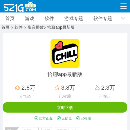
首页
游戏
软件
游戏专题
软件专题
游戏
软件
游戏专题
软件专题
新闻资讯
首页
> 软件
> 影音播放
> 恰聊app最新版
角色扮演
射击枪战
策略塔防
19332款应用
8693款应用
10014款应用
休闲益智
动作闯关
冒险解谜
39348款应用
12967款应用
9188款应用
恰聊app最新版
赛车竞速
卡牌对战
体育运动
2.6万
3.8万
2.3万
3632款应用
2052款应用
1280款应用
人气值
已收藏
正在玩
立即下载
音乐舞蹈
手游辅助
mod游戏
515款应用
1959款应用
351款应用
官方正版
无病毒
已检测