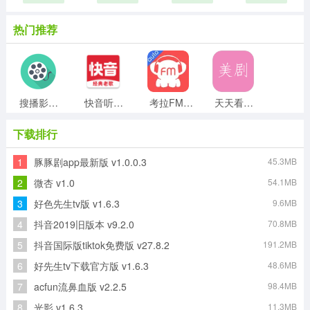
热门推荐
搜播影院手机版
快音听歌直装版
考拉FM电台车机版
天天看美剧官方版
下载排行
1
豚豚剧app最新版 v1.0.0.3
45.3MB
ai荔枝官方最新版
黑豹影视免费版
ReelShort免费版
foobar2026中文版
2
微杏 v1.0
54.1MB
3
好色先生tv版 v1.6.3
9.6MB
4
抖音2019旧版本 v9.2.0
70.8MB
有声听书吧手机最新版
辉煌影视正版
5
抖音国际版tiktok免费版 v27.8.2
191.2MB
6
好先生tv下载官方版 v1.6.3
48.6MB
7
acfun流鼻血版 v2.2.5
98.4MB
8
光影 v1.6.3
11.3MB