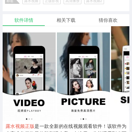
标签
露水视频
正版影视
高清播放
露水视频2
二次元
模拟经营
传奇手游
587款应用
10773款应用
947款应用
露水视频版本合集
软件详情
相关下载
猜你喜欢
仙侠手游
手赚网赚
绝地求生
485款应用
446款应用
34款应用
三国游戏
我的世界
像素游戏
3934款应用
69款应用
701款应用
其他
末日游戏
pc游戏
983款应用
1408款应用
3450款应用
游戏攻略
软件教程
热点新闻
63款应用
8款应用
8款应用
露水视频正版
是一款全新的在线视频观看软件！该软件为