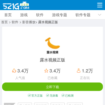
首页
游戏
软件
游戏专题
软件专题
游戏
软件
游戏专题
软件专题
新闻资讯
首页
> 软件
> 影音播放
> 露水视频正版
角色扮演
射击枪战
策略塔防
19338款应用
8694款应用
10015款应用
休闲益智
动作闯关
冒险解谜
39352款应用
12971款应用
9189款应用
露水视频正版
赛车竞速
卡牌对战
体育运动
3.4万
3.4万
1.2万
3633款应用
2053款应用
1280款应用
人气值
已收藏
正在玩
立即下载
音乐舞蹈
手游辅助
mod游戏
515款应用
1959款应用
351款应用
官方正版
无病毒
已检测