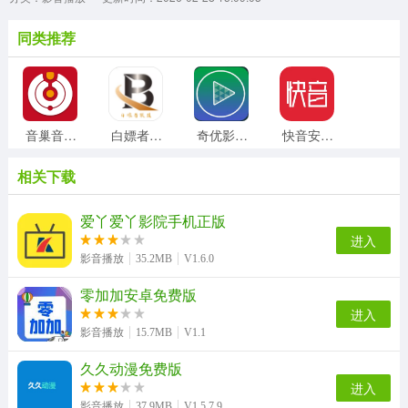
同类推荐
音巢音乐安卓直装版
白嫖者联盟手机版
奇优影院官方最新版
快音安卓版
相关下载
飞沙tv免费原版
FLStudioMobile正版
芭乐视频手机正版
九幺视频助手手机正版
爱丫爱丫影院手机正版
进入
影音播放
35.2MB
V1.6.0
零加加安卓免费版
红旅动漫手机版
人品计算器安卓版
720lu官方版
酷猫影视安卓官方版
进入
影音播放
15.7MB
V1.1
久久动漫免费版
海马玩无广告版
加菲猫影视免费版
泰萌主泰剧吧手机免费版
米兰影视手机正版
进入
影音播放
37.9MB
V1.5.7.9