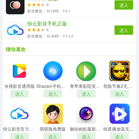
进入
影音播放
34.1MB
V4.2
快云影音手机正版
进入
影音播放
30.4MB
V1.3.4
猜你喜欢
央视影音通用版
Shazam手机最新版
青苹果影院安卓免费版
危险节奏2无广告版
进入
进入
进入
进入
快云影音官方最新版
萌萌脸免费版
魅拍相机最新免费版
恒星播放器无广告版
进入
进入
进入
进入