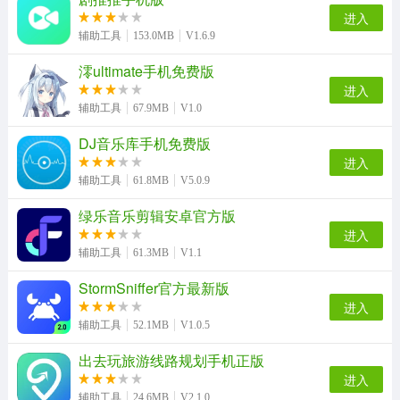
极速清理大师手机免费版
亲Key键盘手机版
解压专家安卓官方版
工友之家直装版
进入
辅助工具
153.0MB
V1.6.9
澪ultimate手机免费版
agefans原版
Alook安卓直装版
克隆互传手机最新版
口袋梦三国最新版
进入
辅助工具
67.9MB
V1.0
DJ音乐库手机免费版
进入
触宝电话正版
YandexBrowser安卓直装版
辅助工具
61.8MB
V5.0.9
绿乐音乐剪辑安卓官方版
进入
辅助工具
61.3MB
V1.1
StormSniffer官方最新版
进入
辅助工具
52.1MB
V1.0.5
出去玩旅游线路规划手机正版
进入
辅助工具
24.6MB
V2.1.0