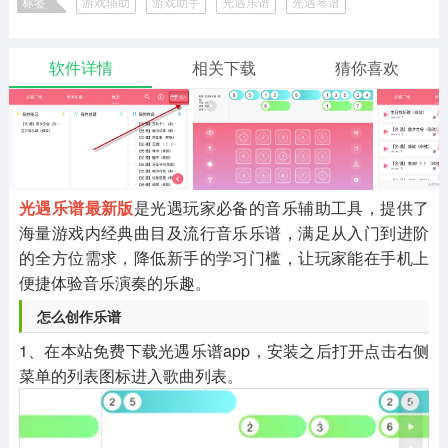
标签
游戏辅助
游戏助手
光遇乐谱
光遇琴谱
二次元
模拟经营
传奇手游
587款应用
10771款应用
941款应用
光遇乐谱版本大全
软件详情
相关下载
猜你喜欢
仙侠手游
手赚网赚
绝地求生
485款应用
446款应用
34款应用
三国游戏
我的世界
像素游戏
3934款应用
69款应用
700款应用
光遇乐谱最新版
是光遇玩家必备的音乐辅助工具，提供了
海量游戏内经典曲目及流行音乐乐谱，满足从入门到进阶
其他
末日游戏
pc游戏
的全方位需求，降低新手的学习门槛，让玩家能在手机上
981款应用
1406款应用
3448款应用
便捷体验音乐演奏的乐趣。
怎么创作乐谱
游戏攻略
软件教程
热点新闻
1、在本站免费下载光遇乐谱app，安装之后打开点击右侧
63款应用
8款应用
8款应用
菜单的列表图标进入歌曲列表。