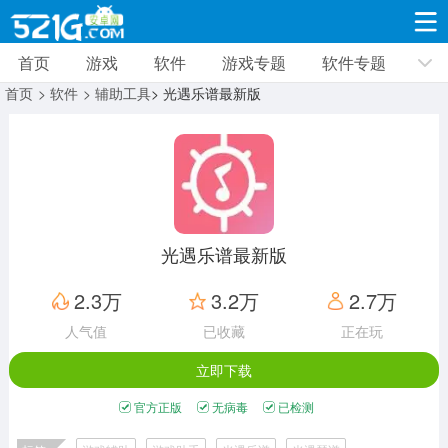
首页
游戏
软件
游戏专题
软件专题
游戏
软件
游戏专题
软件专题
新闻资讯
首页
> 软件
> 辅助工具
> 光遇乐谱最新版
角色扮演
射击枪战
策略塔防
19328款应用
8693款应用
10011款应用
休闲益智
动作闯关
冒险解谜
39346款应用
12965款应用
9188款应用
光遇乐谱最新版
赛车竞速
卡牌对战
体育运动
2.3万
3.2万
2.7万
3631款应用
2052款应用
1280款应用
人气值
已收藏
正在玩
立即下载
音乐舞蹈
手游辅助
mod游戏
515款应用
1959款应用
351款应用
官方正版
无病毒
已检测