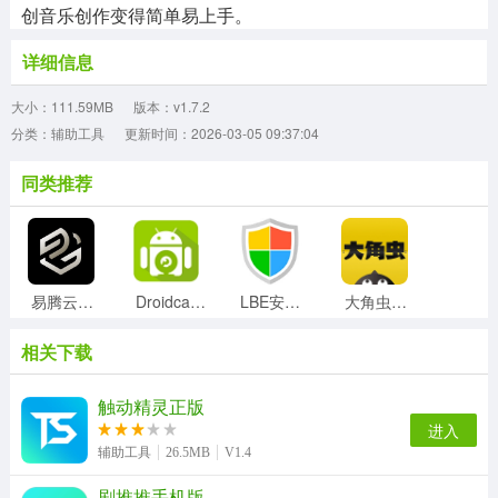
创音乐创作变得简单易上手。
详细信息
大小：111.59MB
版本：v1.7.2
分类：辅助工具
更新时间：2026-03-05 09:37:04
同类推荐
易腾云原版
Droidcamx手机最新版
LBE安全大师安卓版
大角虫漫画手机最新版
相关下载
新射雕群侠传之铁血丹心手机版
光氪充电提示音官方最新版
口袋网咖手机免费版
自动点点手机版
触动精灵正版
进入
辅助工具
26.5MB
V1.4
剧推推手机版