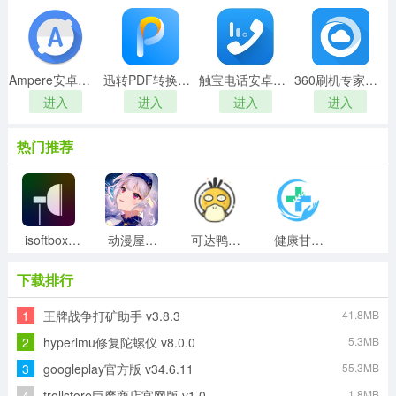
Ampere安卓直装版
迅转PDF转换器正版
触宝电话安卓官方版
360刷机专家最新版
进入
进入
进入
进入
热门推荐
isoftbox氛围灯手机正版
动漫屋盒子手机版
可达鸭解封器安卓免费版
健康甘肃原版
下载排行
1
王牌战争打矿助手 v3.8.3
41.8MB
屏保壁纸大全无广告版
蓝光浏览器官方正版
蜀山浏览器免费版
ShazamEncore-231123无广告版
2
hyperlmu修复陀螺仪 v8.0.0
5.3MB
3
googleplay官方版 v34.6.11
55.3MB
4
trollstore巨魔商店官网版 v1.0
1.8MB